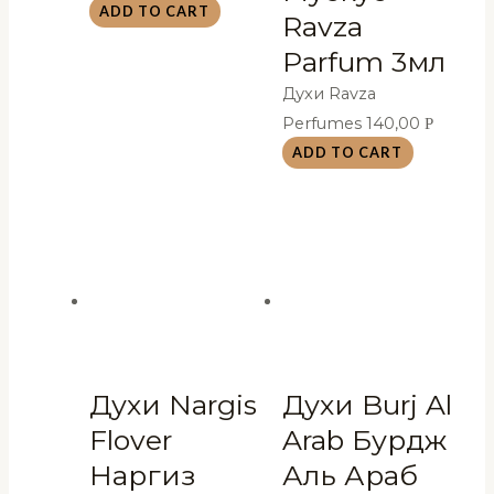
ADD TO CART
Ravza
Parfum 3мл
Духи Ravza
Perfumes
140,00
Р
ADD TO CART
Духи Nargis
Духи Burj Al
Flover
Arab Бурдж
Наргиз
Аль Араб