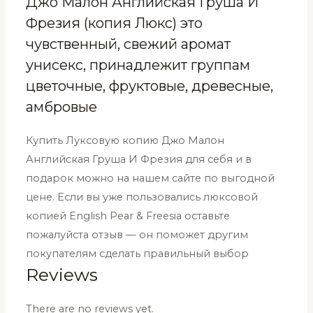
Джо Малон Английская Груша И
(копия
Фрезия (копия Люкс) это
Люкс)
чувственный, свежий аромат
100
унисекс, принадлежит группам
мл
quantity
цветочные, фруктовые, древесные,
амбровые
Купить Луксовую копию Джо Малон
Английская Груша И Фрезия для себя и в
подарок можно на нашем сайте по выгодной
цене. Если вы уже пользовались люксовой
копией English Pear & Freesia оставьте
пожалуйста отзыв — он поможет другим
покупателям сделать правильный выбор
Reviews
There are no reviews yet.