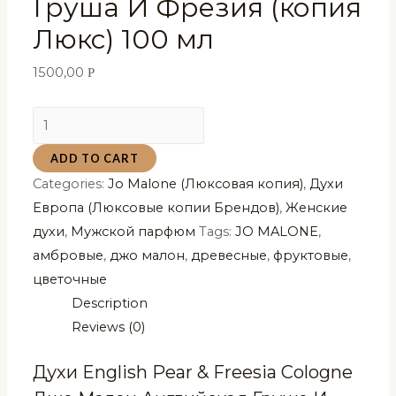
Груша И Фрезия (копия
Люкс) 100 мл
1500,00
Р
Духи
English
ADD TO CART
Pear
Categories:
Jo Malone (Люксовая копия)
,
Духи
&
Европа (Люксовые копии Брендов)
,
Женские
Freesia
духи
,
Мужской парфюм
Tags:
JO MALONE
,
Cologne
амбровые
,
джо малон
,
древесные
,
фруктовые
,
Джо
цветочные
Малон
Description
Английская
Reviews (0)
Груша
И
Духи English Pear & Freesia Cologne
Фрезия