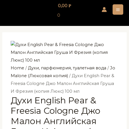
Перейти
0,00
Р
к
MA
0
содержимому
ME
Home
/
Духи, парфюмерия, туалетная вода
/
Jo
Malone (Люксовая копия)
/ Духи English Pear &
Freesia Cologne Джо Малон Английская Груша
И Фрезия (копия Люкс) 100 мл
Духи English Pear &
Freesia Cologne Джо
Малон Английская