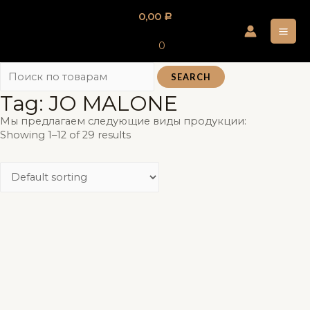
Перейти
0,00
Р
к
MA
содержимому
0
ME
SEARCH
Tag: JO MALONE
Мы предлагаем следующие виды продукции:
Showing 1–12 of 29 results