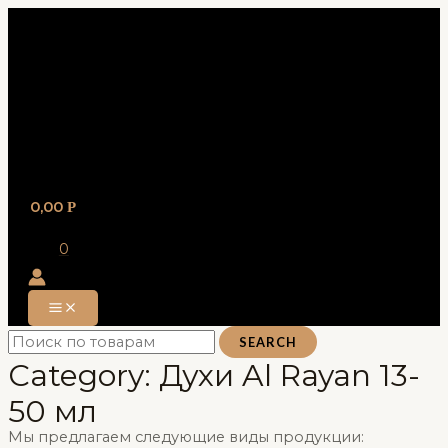
Перейти
к
содержимому
0,00
Р
0
MAIN
MENU
SEARCH
Category: Духи Al Rayan 13-
50 мл
Мы предлагаем следующие виды продукции: