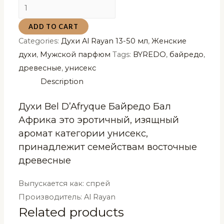
Духи
Bel
ADD TO CART
D'Afryque
Categories:
Духи Al Rayan 13-50 мл
,
Женские
Байредо
духи
,
Мужской парфюм
Tags:
BYREDO
,
байредо
,
Бал
древесные
,
унисекс
Африка
Description
Al
Rayan
Духи Bel D’Afryque Байредо Бал
13
Африка это эротичный, изящный
мл
аромат категории унисекс,
quantity
принадлежит семействам восточные
древесные
Выпускается как: спрей
Производитель: Al Rayan
Related products