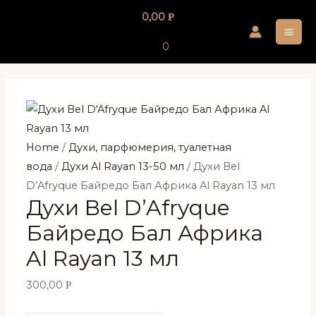
Перейти
0,00
Р
к
MA
содержимому
0
ME
Home
/
Духи, парфюмерия, туалетная
вода
/
Духи Al Rayan 13-50 мл
/ Духи Bel
D’Afryque Байредо Бал Африка Al Rayan 13 мл
Духи Bel D’Afryque
Байредо Бал Африка
Al Rayan 13 мл
300,00
Р