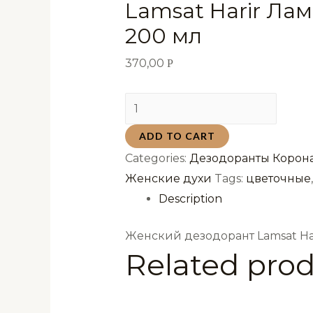
Lamsat Harir Ла
200 мл
370,00
Р
Женский
дезодорант
ADD TO CART
Lamsat
Categories:
Дезодоранты Корона
Harir
Женские духи
Tags:
цветочные
Ламсат
Description
Харир
200
Женский дезодорант Lamsat Har
мл
Related pro
quantity