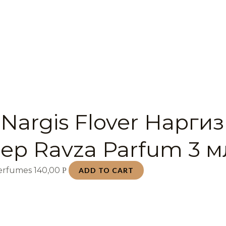
Nargis Flover Наргиз
ер Ravza Parfum 3 м
Perfumes
140,00
Р
ADD TO CART