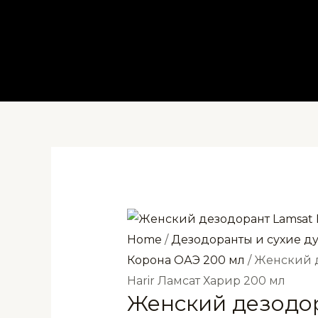
Перейти
к
содержимому
Home
/
Дезодоранты и сухие д
Корона ОАЭ 200 мл
/ Женский 
Harir Ламсат Харир 200 мл
Женский дезодо