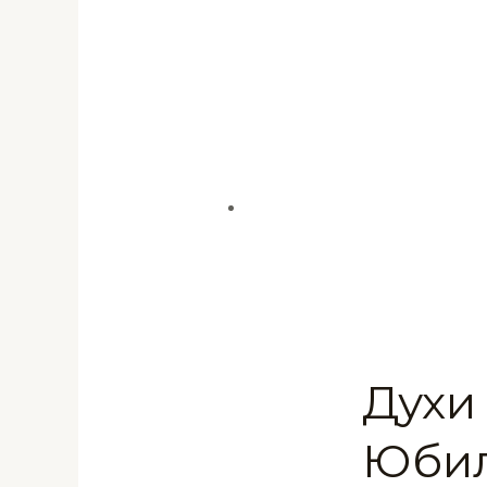
Духи 
Юбил