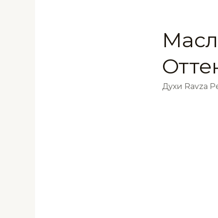
Масл
Отте
Духи Ravza 