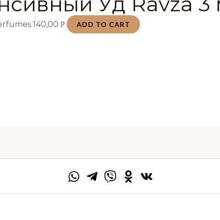
нсивный Уд Ravza 3
Perfumes
140,00
Р
ADD TO CART