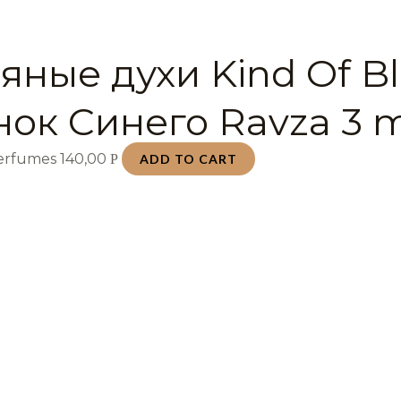
яные духи Kind Of B
нок Синего Ravza 3 
Perfumes
140,00
Р
ADD TO CART