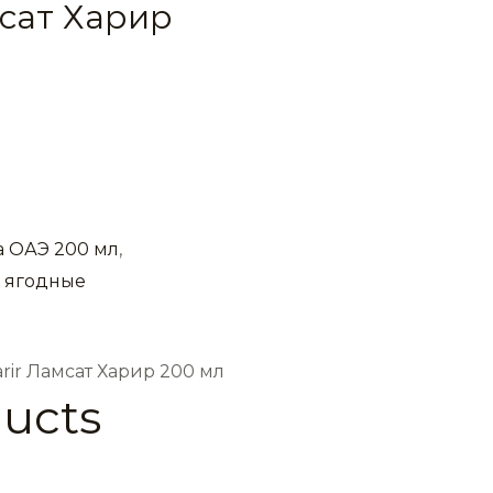
мсат Харир
 ОАЭ 200 мл
,
,
ягодные
ir Ламсат Харир 200 мл
ducts