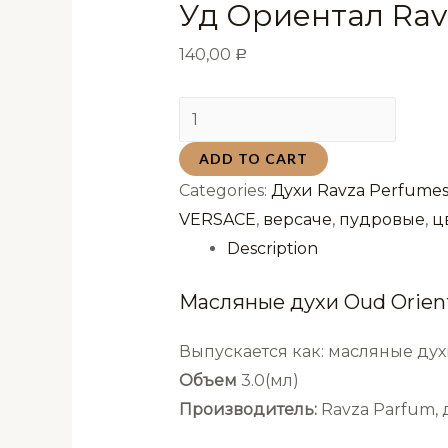
Уд Ориентал Rav
140,00
Р
Масляные
духи
ADD TO CART
Oud
Categories:
Духи Ravza Perfume
Oriental
VERSACE
,
версаче
,
пудровые
,
ц
Уд
Description
Ориентал
Ravza
Масляные духи Oud Orien
3мл
quantity
Выпускается как: масляные дух
Объем
3.0(мл)
Производитель:
Ravza Parfum,