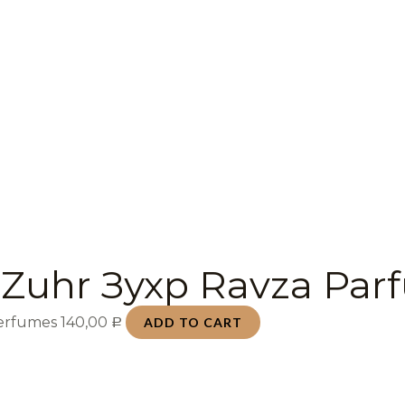
 Zuhr Зухр Ravza Par
Perfumes
140,00
ADD TO CART
Р