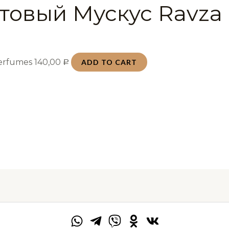
товый Мускус Ravza
Perfumes
140,00
ADD TO CART
Р