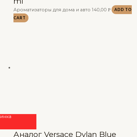
ml
Ароматизаторы для дома и авто
140,00
Р
ADD TO
CART
инка
Аналог Versace Dylan Blue