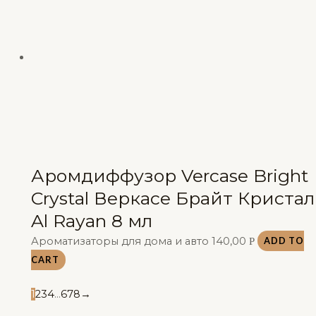
Аромдиффузор Vercase Bright
Crystal Веркасе Брайт Кристал
Al Rayan 8 мл
Ароматизаторы для дома и авто
140,00
Р
ADD TO
CART
1
2
3
4
…
6
7
8
→