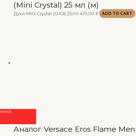
(Mini Crystal) 25 мл (м)
Духи Mini Crystal (ОАЭ) 25ml
410,00
Р
ADD TO CART
инка
Аналог Versace Eros Flame Men