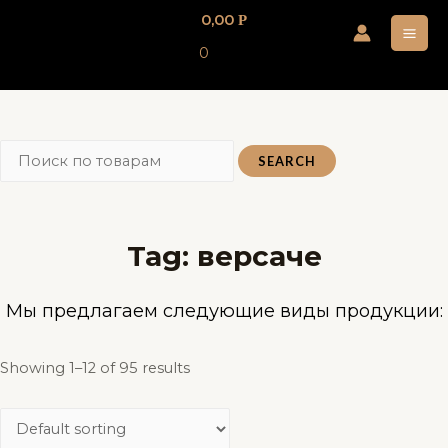
Перейти
0,00
Р
к
MA
0
содержимому
ME
SEARCH
Tag: версаче
Мы предлагаем следующие виды продукции:
Showing 1–12 of 95 results