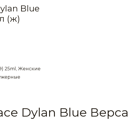
ylan Blue
л (ж)
Э) 25ml
,
Женские
ужерные
ace Dylan Blue Верс