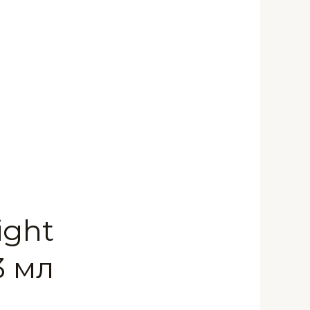
ight
3 мл