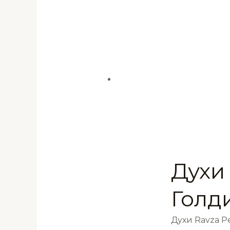
Духи
Голд
Духи Ravza 