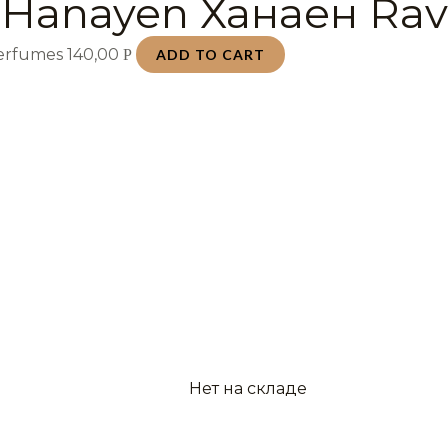
 Hanayen Ханаен Rav
Perfumes
140,00
Р
ADD TO CART
Нет на складе