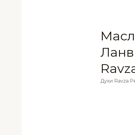
Масл
Ланв
Ravz
Духи Ravza 