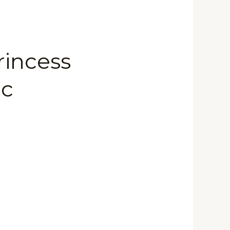
incess
с