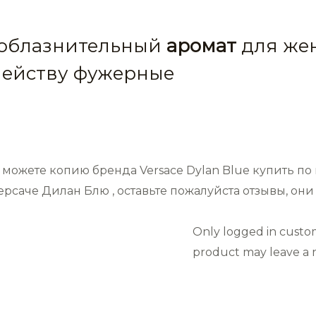
соблазнительный
аромат
для же
мейству фужерные
можете копию бренда Versace Dylan Blue купить по
рсаче Дилан Блю , оставьте пожалуйста отзывы, он
Only logged in custo
product may leave a r