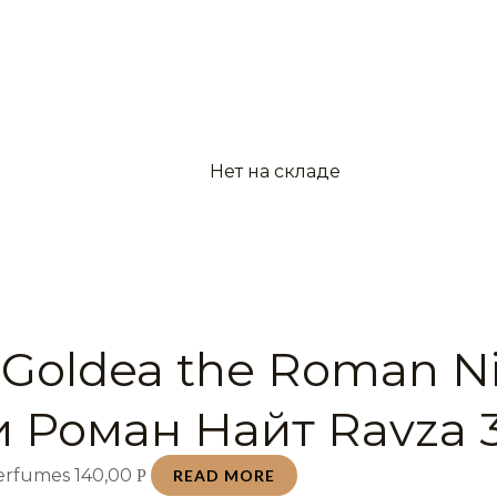
Нет на складе
 Goldea the Roman N
и Роман Найт Ravza 
Perfumes
140,00
Р
READ MORE