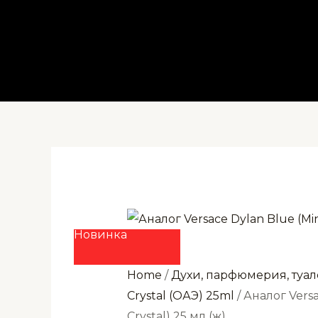
Перейти
к
содержимому
Новинка
Home
/
Духи, парфюмерия, туал
Crystal (ОАЭ) 25ml
/ Аналог Versa
Crystal) 25 мл (ж)