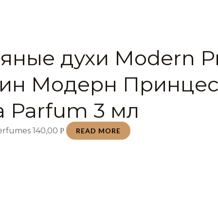
яные духи Modern Pr
ин Модерн Принцес
a Parfum 3 мл
Perfumes
140,00
Р
READ MORE