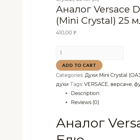
Аналог Versace D
(Mini Crystal) 25 м
410,00
Р
Аналог
Versace
ADD TO CART
Dylan
Categories:
Духи Mini Crystal (ОА
Blue
духи
Tags:
VERSACE
,
версаче
,
ф
(Mini
Description
Crystal) 25
Reviews (0)
мл
(ж)
Аналог Vers
quantity
Блю