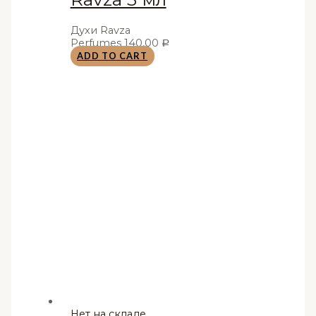
Духи Ravza
Perfumes
140,00
Р
ADD TO CART
Нет на складе