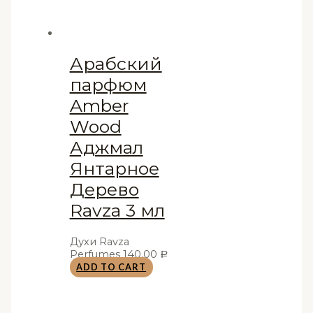
Арабский
парфюм
Amber
Wood
Аджмал
Янтарное
Дерево
Ravza 3 мл
Духи Ravza
Perfumes
140,00
Р
ADD TO CART