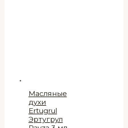
Масляные
духи
Ertugrul
Эртугрул
Ravza 3 мл