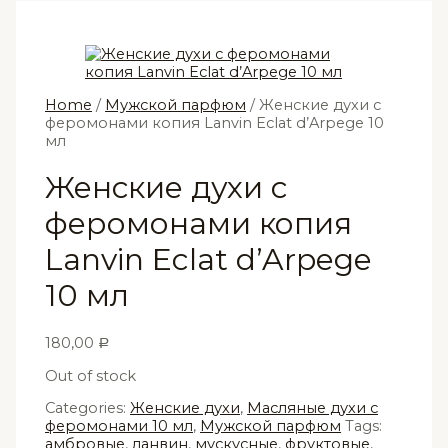
Home
/
Мужской парфюм
/ Женские духи с
феромонами копия Lanvin Eclat d’Arpege 10
мл
Женские духи с
феромонами копия
Lanvin Eclat d’Arpege
10 мл
180,00
Р
Out of stock
Categories:
Женские духи
,
Масляные духи с
феромонами 10 мл
,
Мужской парфюм
Tags:
амбровые
,
ланвин
,
мускусные
,
фруктовые
,