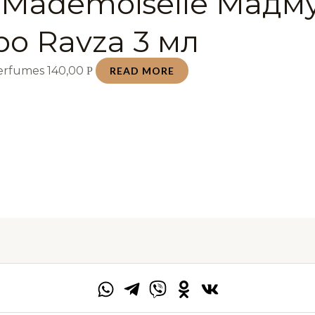
 Mademoiselle Мадм
ро Ravza 3 мл
Perfumes
140,00
Р
READ MORE