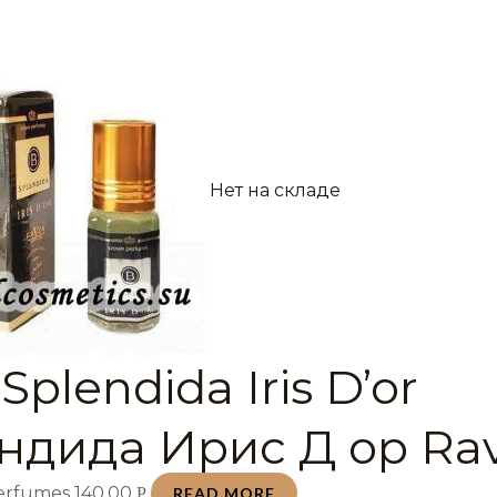
Нет на складе
Splendida Iris D’or
ндида Ирис Д ор Rav
Perfumes
140,00
Р
READ MORE