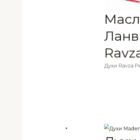
Масл
Ланв
Ravz
Духи Ravza 