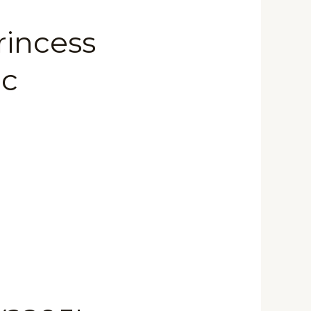
incess
с