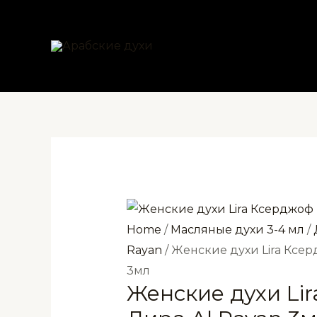
Перейти
к
содержимому
Home
/
Масляные духи 3-4 мл
/
Rayan
/ Женские духи Lira Ксе
3мл
Женские духи Li