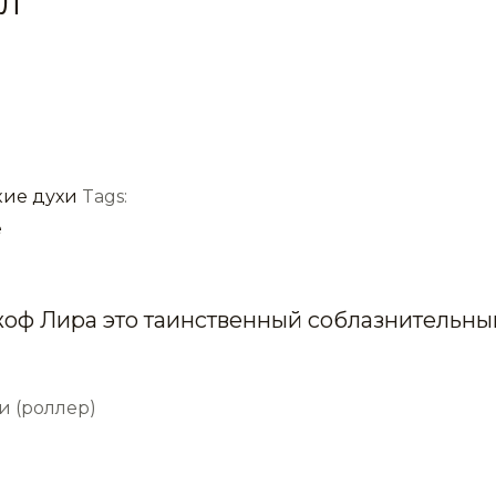
мл
ие духи
Tags:
е
жоф Лира это таинственный соблазнительны
и (роллер)