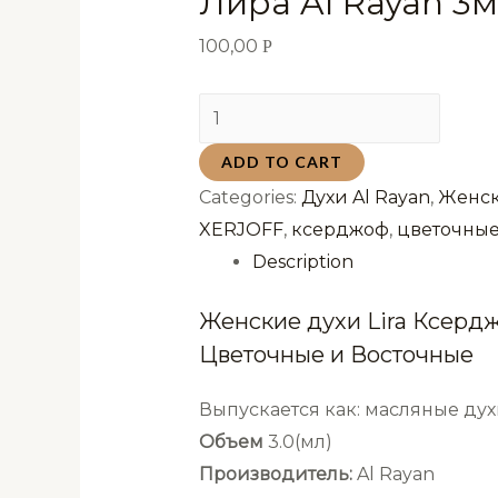
Лира Al Rayan 3
100,00
Р
Женские
духи
ADD TO CART
Lira
Categories:
Духи Al Rayan
,
Женск
Ксерджоф
XERJOFF
,
ксерджоф
,
цветочны
Лира
Description
Al
Rayan
Женские духи Lira Ксерд
3мл
Цветочные и Восточные
quantity
Выпускается как: масляные дух
Объем
3.0(мл)
Производитель:
Al Rayan