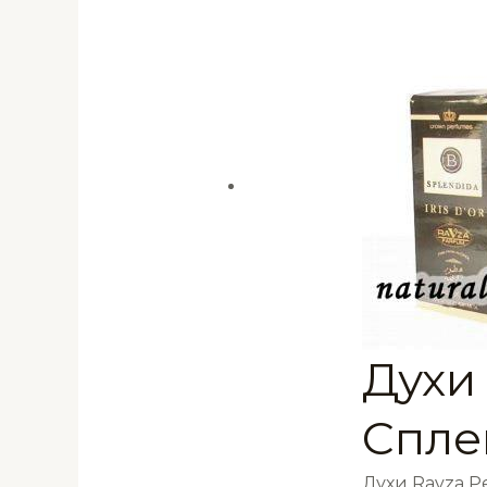
Духи 
Спле
Духи Ravza 