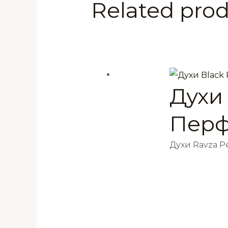
Related pro
Духи 
Перф
Духи Ravza 