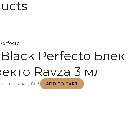
ducts
Black Perfecto Блек
екто Ravza 3 мл
Perfumes
140,00
Р
ADD TO CART