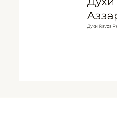
Духи
Азза
Духи Ravza 