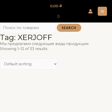
Перейти
0,00
Р
к
MA
содержимому
0
ME
SEARCH
Tag: XERJOFF
Мы предлагаем следующие виды продукции:
Showing 1–12 of 33 results