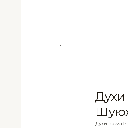
Духи
Шуюх
Духи Ravza 