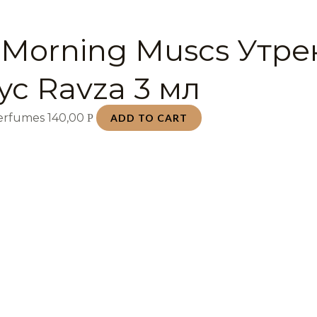
 Morning Muscs Утр
ус Ravza 3 мл
Perfumes
140,00
Р
ADD TO CART