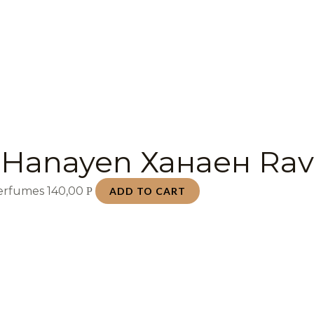
 Hanayen Ханаен Rav
Perfumes
140,00
Р
ADD TO CART