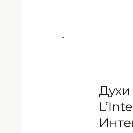
Духи
L’Int
Инте