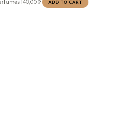
Perfumes
140,00
Р
ADD TO CART