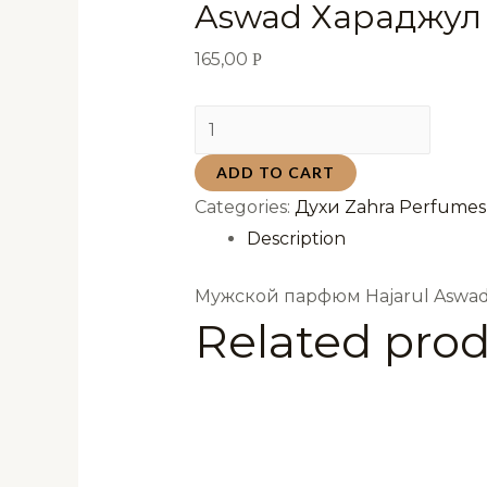
Aswad Хараджул
165,00
Р
Мужской
парфюм
ADD TO CART
Hajarul
Categories:
Духи Zahra Perfumes
Aswad
Description
Хараджул
Асвад
Мужской парфюм Hajarul Aswad
6мл
Related pro
quantity