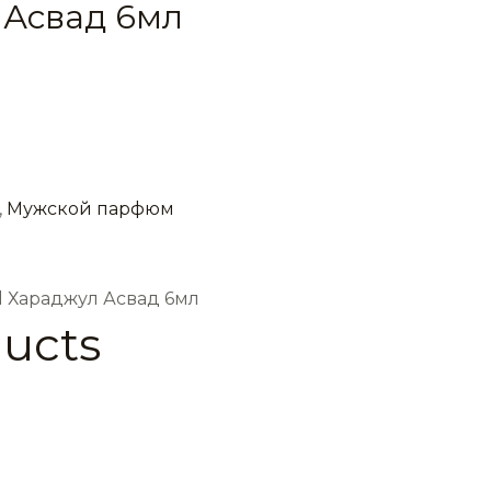
 Асвад 6мл
,
Мужской парфюм
 Хараджул Асвад 6мл
ducts