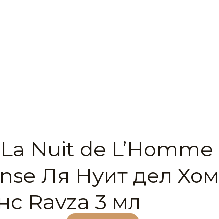
 La Nuit de L’Homme
ense Ля Нуит дел Хо
нс Ravza 3 мл