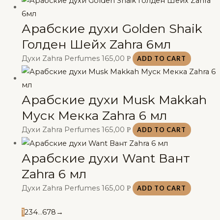
Арабские духи Golden Shaik
Голден Шейх Zahra 6мл
Духи Zahra Perfumes
165,00
Р
ADD TO CART
Арабские духи Musk Makkah
Муск Мекка Zahra 6 мл
Духи Zahra Perfumes
165,00
Р
ADD TO CART
Арабские духи Want Вант
Zahra 6 мл
Духи Zahra Perfumes
165,00
Р
ADD TO CART
1
2
3
4
…
6
7
8
→