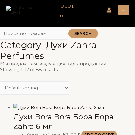
Перейти
0,00
Р
к
MA
0
содержимому
ME
SEARCH
Category: Духи Zahra
Perfumes
Мы предлагаем следующие виды продукции:
Showing 1–12 of 88 results
Духи Bora Bora Бора Бора
Zahra 6 мл