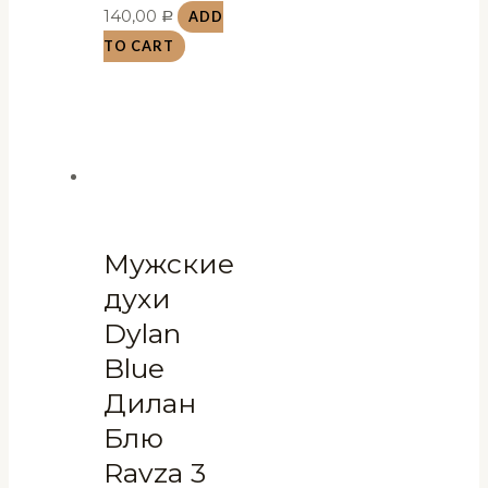
140,00
ADD
Р
TO CART
Мужские
духи
Dylan
Blue
Дилан
Блю
Ravza 3