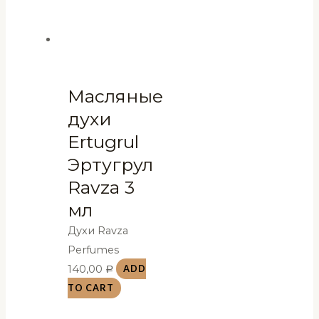
Масляные
духи
Ertugrul
Эртугрул
Ravza 3
мл
Духи Ravza
Perfumes
140,00
ADD
Р
TO CART