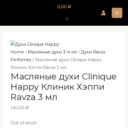
Перейти
0,00
Р
к
MA
содержимому
0
ME
Home
/
Масляные духи 3-4 мл
/
Духи Ravza
Perfumes
/ Масляные духи Clinique Happy
Клиник Хэппи Ravza 3 мл
Масляные духи Clinique
Happy Клиник Хэппи
Ravza 3 мл
140,00
Р
Out of stock