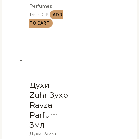
Perfumes
140,00
Р
ADD
TO CART
Духи
Zuhr Зухр
Ravza
Parfum
3мл
Духи Ravza