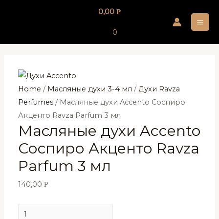
Перейти
0,00
Р
к
MA
содержимому
0
ME
Home
/
Масляные духи 3-4 мл
/
Духи Ravza
Perfumes
/ Масляные духи Accento Соспиро
Акценто Ravza Parfum 3 мл
Масляные духи Accento
Соспиро Акценто Ravza
Parfum 3 мл
140,00
Р
Масляные