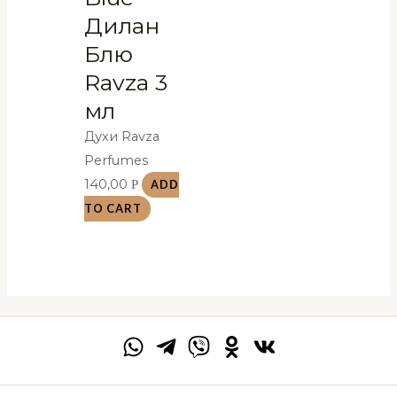
Дилан
Блю
Ravza 3
мл
Духи Ravza
Perfumes
140,00
Р
ADD
TO CART