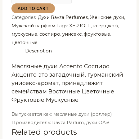
духи
ADD TO CART
Accento
Categories:
Духи Ravza Perfumes
,
Женские духи
,
Соспиро
Мужской парфюм
Tags:
XERJOFF
,
ксерджоф
,
Акценто
мускусные
,
соспиро
,
унисекс
,
фруктовые
,
Ravza
цветочные
Parfum
Description
3
мл
Масляные духи Accento Соспиро
quantity
Акценто это загадочный, гурманский
унисекс-аромат, принадлежит
семействам Восточные Цветочные
Фруктовые Мускусные
Выпускается как: масляные духи (роллер)
Производитель: Ravza Parfum, духи ОАЭ
Related products