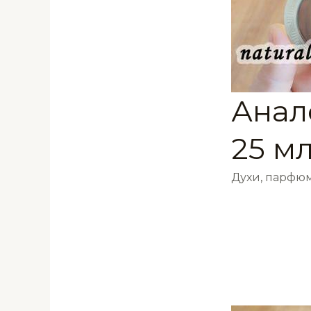
Анало
25 мл
Духи, парфюм