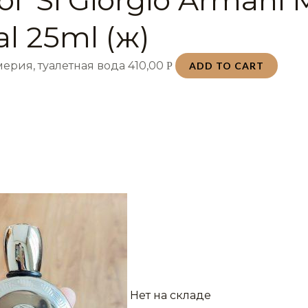
al 25ml (ж)
ерия, туалетная вода
410,00
Р
ADD TO CART
Нет на складе