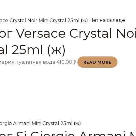
Нет на складе
г Versace Crystal Noi
al 25ml (ж)
ерия, туалетная вода
410,00
Р
READ MORE
г Si Giorgio Armani 