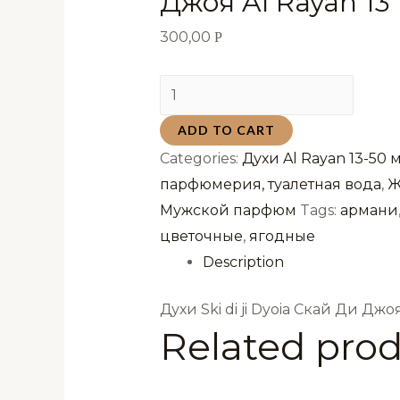
Джоя Al Rayan 13
300,00
Р
Духи
Ski
ADD TO CART
di
Categories:
Духи Al Rayan 13-50 
ji
парфюмерия, туалетная вода
,
Ж
Dyoia
Мужской парфюм
Tags:
армани
Скай
цветочные
,
ягодные
Ди
Description
Джоя
Al
Духи Ski di ji Dyoia Скай Ди Джо
Rayan
Related pro
13
мл
quantity