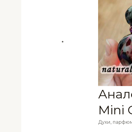
Анало
Mini 
Духи, парфюм