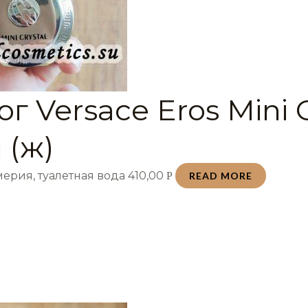
г Versace Eros Mini C
 (ж)
ерия, туалетная вода
410,00
Р
READ MORE