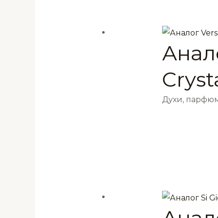
Анало
Cryst
Духи, парфюм
Анало