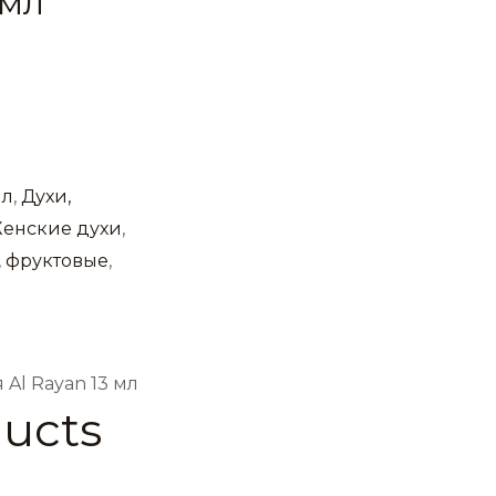
 мл
мл
,
Духи,
енские духи
,
,
фруктовые
,
я Al Rayan 13 мл
ducts