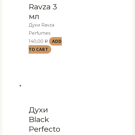
Ravza 3
мл
Духи Ravza
Perfumes
140,00
ADD
Р
TO CART
Духи
Black
Perfecto