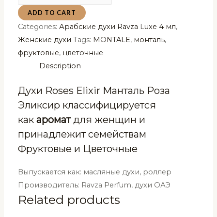
Roses
ADD TO CART
Elixir
Categories:
Арабские духи Ravza Luxe 4 мл
,
Манталь
Женские духи
Tags:
MONTALE
,
монталь
,
Роза
фруктовые
,
цветочные
Эликсир
Description
Ravza
Luxe
Духи Roses Elixir Манталь Роза
4
Эликсир классифицируется
мл
как
аромат
для женщин и
quantity
принадлежит семействам
Фруктовые и Цветочные
Выпускается как: масляные духи, роллер
Производитель: Ravza Perfum, духи ОАЭ
Related products