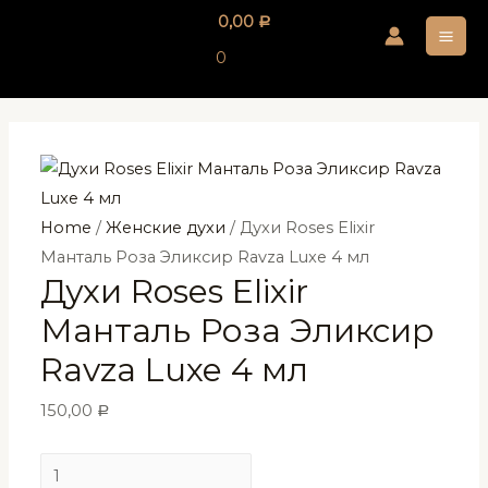
Перейти
0,00
Р
к
MA
0
содержимому
ME
Home
/
Женские духи
/ Духи Roses Elixir
Манталь Роза Эликсир Ravza Luxe 4 мл
Духи Roses Elixir
Манталь Роза Эликсир
Ravza Luxe 4 мл
150,00
Р
Духи