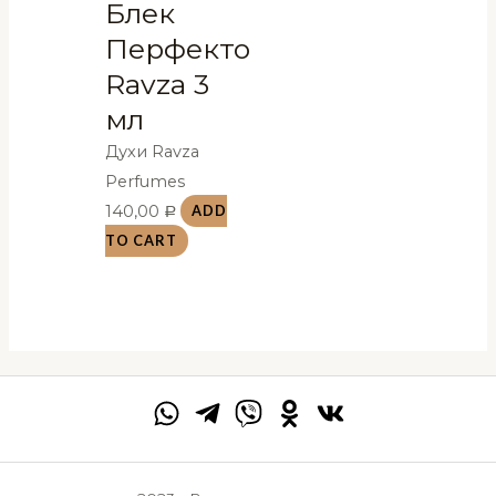
Блек
Перфекто
Ravza 3
мл
Духи Ravza
Perfumes
140,00
ADD
Р
TO CART