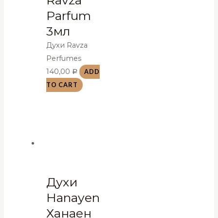
Ravza
Parfum
3мл
Духи Ravza
Perfumes
140,00
ADD
Р
TO CART
Духи
Hanayen
Ханаен