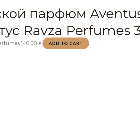
кой парфюм Aventu
тус Ravza Perfumes 
Perfumes
140,00
Р
ADD TO CART