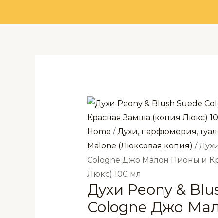
Home
/
Духи, парфюмерия, туал
Malone (Люксовая копия)
/ Дух
Cologne Джо Малон Пионы и К
Люкс) 100 мл
Духи Peony & Blu
Cologne Джо Ма