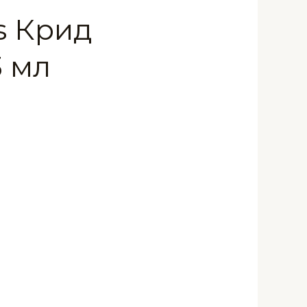
s Крид
3 мл