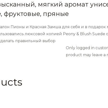
изысканный, мягкий аромат унис
, фруктовые, пряные
лон Пионы и Красная Замша для себя и в подарок 
льзовались люксовой копией Peony & Blush Suede о
сделать правильный выбор
Only logged in custo
product may leave a r
ducts