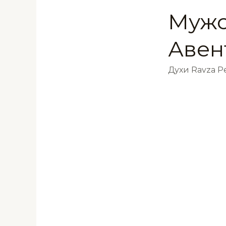
Мужс
Авен
Духи Ravza 