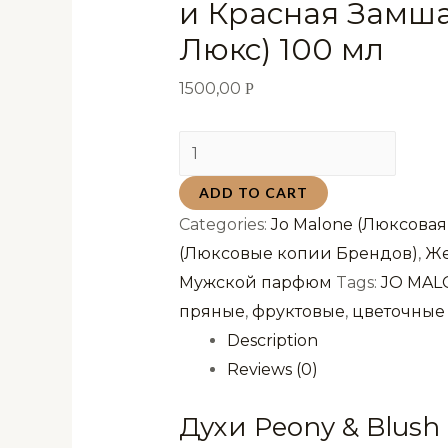
и Красная Замша
Люкс) 100 мл
1500,00
Р
Духи
Peony
ADD TO CART
&
Categories:
Jo Malone (Люксовая
Blush
(Люксовые копии Брендов)
,
Же
Suede
Мужской парфюм
Tags:
JO MAL
Cologne
пряные
,
фруктовые
,
цветочные
Джо
Description
Малон
Reviews (0)
Пионы
и
Духи Peony & Blus
Красная