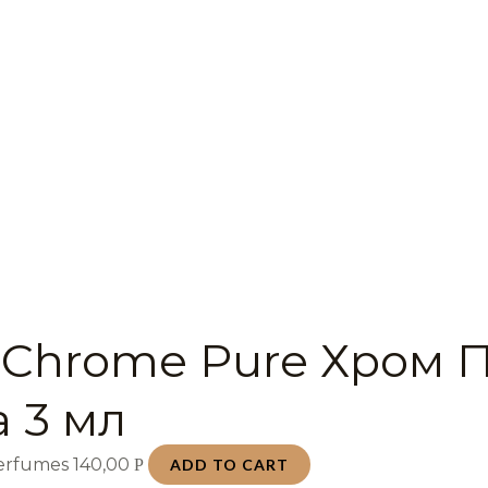
 Chrome Pure Хром 
a 3 мл
Perfumes
140,00
Р
ADD TO CART