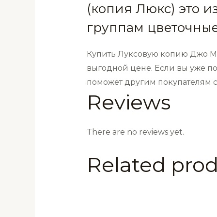
(копия Люкс) это 
Замша
(копия
группам цветочные
Люкс)
100
Купить Луксовую копию Джо Ма
мл
выгодной цене. Если вы уже по
quantity
поможет другим покупателям 
Reviews
There are no reviews yet.
Related pro