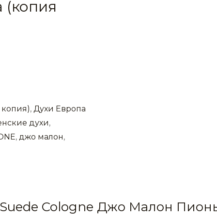
 (копия
 копия)
,
Духи Европа
нские духи
,
ONE
,
джо малон
,
h Suede Cologne Джо Малон Пион