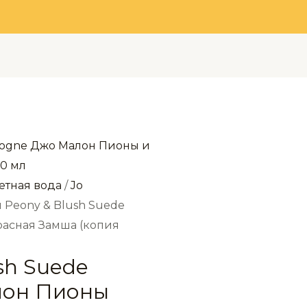
етная вода
/
Jo
и Peony & Blush Suede
расная Замша (копия
sh Suede
лон Пионы