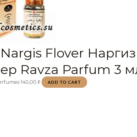
Nargis Flover Наргиз
ер Ravza Parfum 3 м
Perfumes
140,00
Р
ADD TO CART