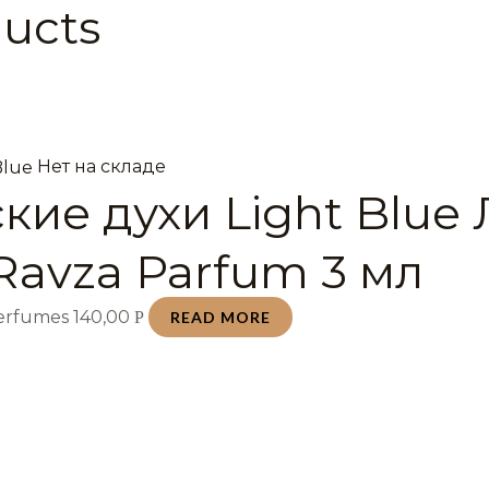
ducts
Нет на складе
кие духи Light Blue 
Ravza Parfum 3 мл
Perfumes
140,00
Р
READ MORE