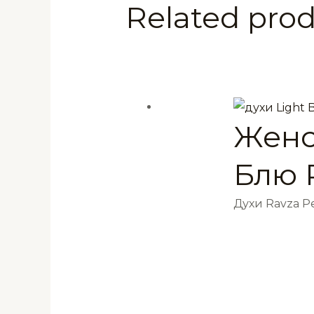
мл
Related pro
quantity
Женс
Блю 
Духи Ravza 