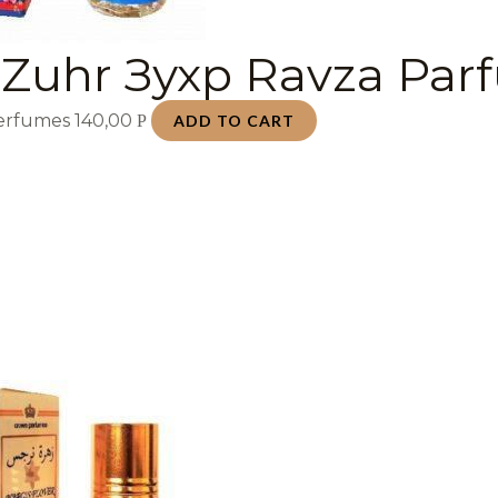
 Zuhr Зухр Ravza Par
Perfumes
140,00
Р
ADD TO CART