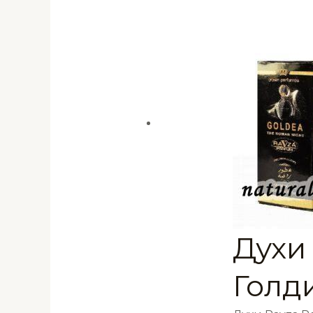
Духи
Голд