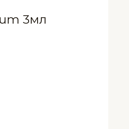
fum 3мл