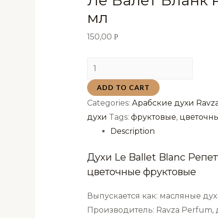
Ле Балет Бланк R
мл
150,00
Р
Духи
Le
ADD TO CART
Ballet
Categories:
Арабские духи Ravza
Blanc
духи
Tags:
фруктовые
,
цветочн
Репетто
Description
Ле
Балет
Духи Le Ballet Blanc Реп
Бланк
цветочные фруктовые
Ravza
Luxe
Выпускается как: масляные дух
4
Производитель: Ravza Perfum,