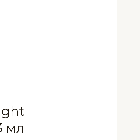
ight
3 мл