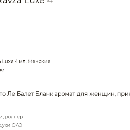
avza Luxe 4
 Luxe 4 мл
,
Женские
ые
етто Ле Балет Бланк аромат для женщин, пр
и, роллер
 духи ОАЭ