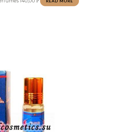
Perfumes
140,00
Р
READ MORE