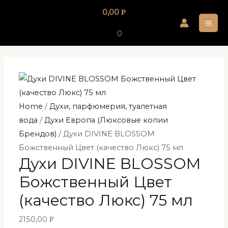
Перейти
0,00
Р
к
MA
содержимому
0
ME
Home
/
Духи, парфюмерия, туалетная
вода
/
Духи Европа (Люксовые копии
Брендов)
/ Духи DIVINE BLOSSOM
Божственный Цвет (качество Люкс) 75 мл
Духи DIVINE BLOSSOM
Божственный Цвет
(качество Люкс) 75 мл
2150,00
Р