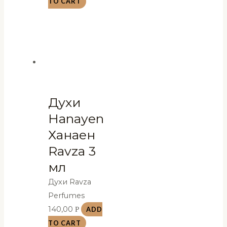
TO CART
Духи
Hanayen
Ханаен
Ravza 3
мл
Духи Ravza
Perfumes
140,00
Р
ADD
TO CART