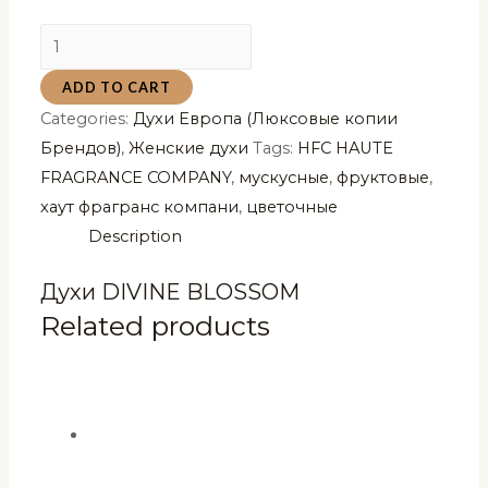
Духи
DIVINE
ADD TO CART
BLOSSOM
Categories:
Духи Европа (Люксовые копии
Божственный
Брендов)
,
Женские духи
Tags:
HFC HAUTE
Цвет
FRAGRANCE COMPANY
,
мускусные
,
фруктовые
,
(качество
хаут фрагранс компани
,
цветочные
Люкс)
Description
75
мл
Духи DIVINE BLOSSOM
quantity
Related products