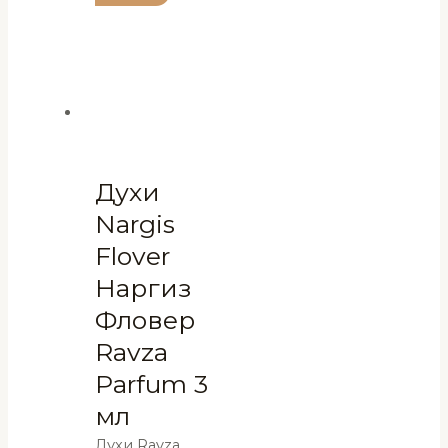
Духи
Nargis
Flover
Наргиз
Фловер
Ravza
Parfum 3
мл
Духи Ravza