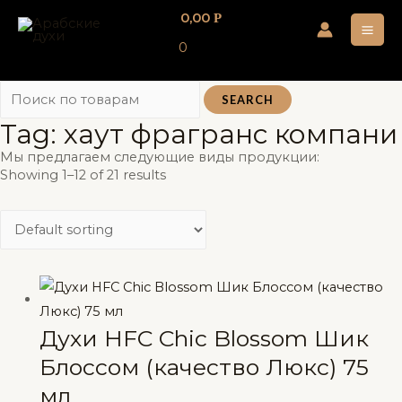
Перейти
0,00
Р
к
MA
0
содержимому
ME
SEARCH
Tag: хаут фрагранс компани
Мы предлагаем следующие виды продукции:
Showing 1–12 of 21 results
Духи HFC Chic Blossom Шик
Блоссом (качество Люкс) 75
мл