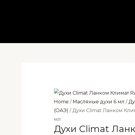
Перейти
к
содержимому
Home
/
Масляные духи 6 мл
/
Ду
(ОАЭ)
/ Духи Climat Ланком Кли
мл
Духи Climat Лан