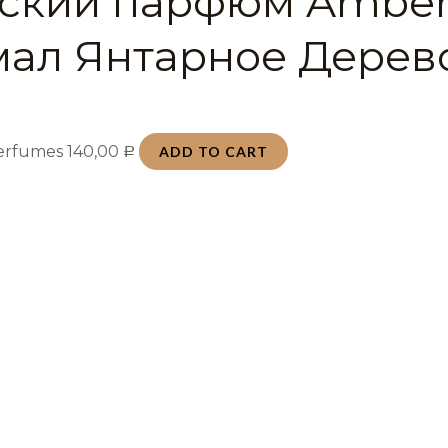
ский парфюм Ambe
ал Янтарное Дерево
Perfumes
140,00
ADD TO CART
Р