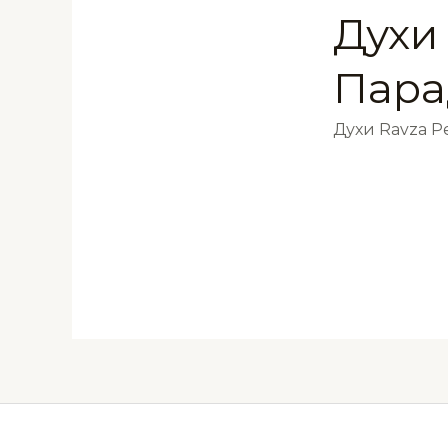
Духи 
Пара
Духи Ravza 