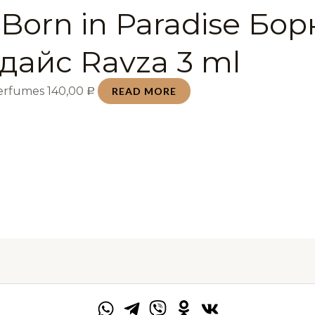
Born in Paradise Бо
дайс Ravza 3 ml
Perfumes
140,00
READ MORE
Р