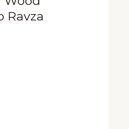
r Wood
 Ravza