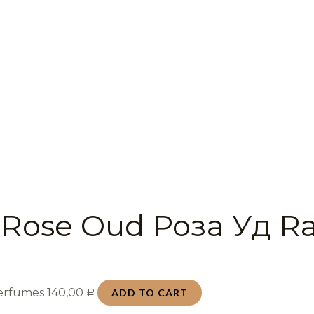
 Rose Oud Роза Уд R
Perfumes
140,00
ADD TO CART
Р