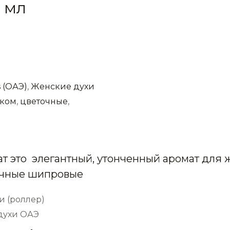
6 мл
 (ОАЭ)
,
Женские духи
нком
,
цветочные
,
ат это элегантный, утонченный аромат для
очные шипровые
и (роллер)
 духи ОАЭ