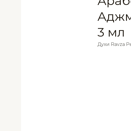
Араб
Аджм
3 мл
Духи Ravza 