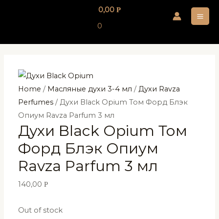
Перейти
0,00
Р
к
MA
0
содержимому
ME
Home
/
Масляные духи 3-4 мл
/
Духи Ravza
Perfumes
/ Духи Black Opium Том Форд Блэк
Опиум Ravza Parfum 3 мл
Духи Black Opium Том
Форд Блэк Опиум
Ravza Parfum 3 мл
140,00
Р
Out of stock