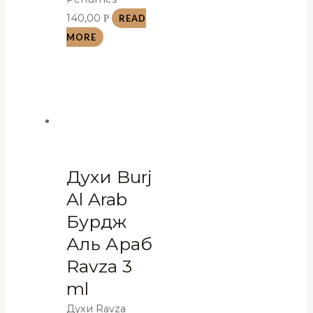
140,00
Р
READ
MORE
Духи Burj
Al Arab
Бурдж
Аль Араб
Ravza 3
ml
Духи Ravza