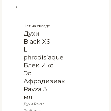
Нет на складе
Духи
Black XS
L
phrodisiaque
Блек Икс
Эс
Афродизиак
Ravza 3
мл
Духи Ravza
Perfumes