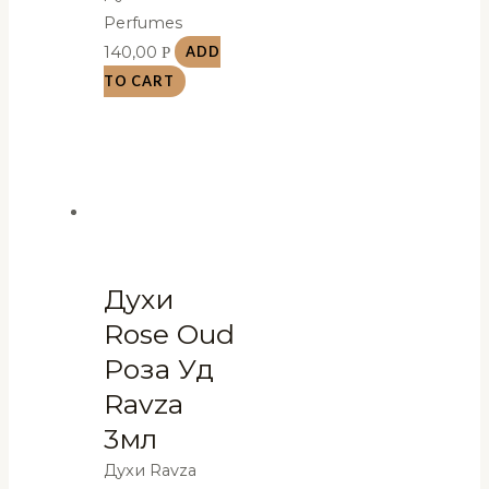
Perfumes
140,00
Р
ADD
TO CART
Духи
Rose Oud
Роза Уд
Ravza
3мл
Духи Ravza