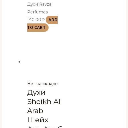
Духи Ravza
Perfumes
140,00
Р
ADD
TO CART
Нет на складе
Духи
Sheikh Al
Arab
Шейх