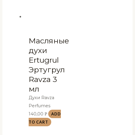
Масляные
духи
Ertugrul
Эртугрул
Ravza 3
мл
Духи Ravza
Perfumes
140,00
Р
ADD
TO CART