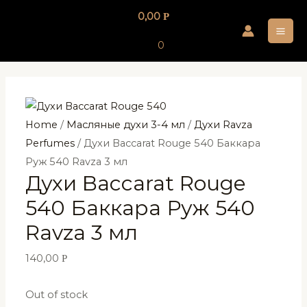
Перейти
0,00
Р
к
MA
содержимому
0
ME
Home
/
Масляные духи 3-4 мл
/
Духи Ravza
Perfumes
/ Духи Baccarat Rouge 540 Баккара
Руж 540 Ravza 3 мл
Духи Baccarat Rouge
540 Баккара Руж 540
Ravza 3 мл
140,00
Р
Out of stock