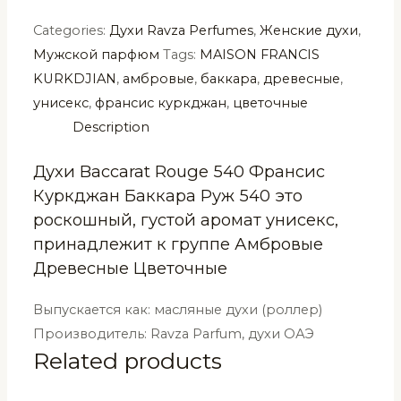
Categories:
Духи Ravza Perfumes
,
Женские духи
,
Мужской парфюм
Tags:
MAISON FRANCIS
KURKDJIAN
,
амбровые
,
баккара
,
древесные
,
унисекс
,
франсис куркджан
,
цветочные
Description
Духи Baccarat Rouge 540 Франсис
Куркджан Баккара Руж 540 это
роскошный, густой аромат унисекс,
принадлежит к группе Амбровые
Древесные Цветочные
Выпускается как: масляные духи (роллер)
Производитель: Ravza Parfum, духи ОАЭ
Related products