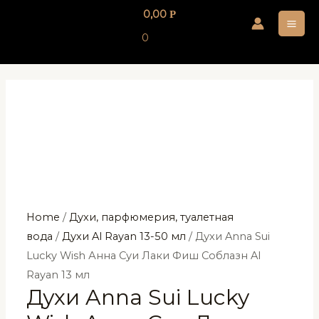
Перейти
0,00
Р
к
MA
0
содержимому
ME
Home
/
Духи, парфюмерия, туалетная
вода
/
Духи Al Rayan 13-50 мл
/ Духи Anna Sui
Lucky Wish Анна Суи Лаки Фиш Соблазн Al
Rayan 13 мл
Духи Anna Sui Lucky