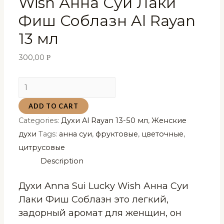
Wish Анна Суи Лаки
Фиш Соблазн Al Rayan
13 мл
300,00
Р
Духи
Anna
ADD TO CART
Sui
Categories:
Духи Al Rayan 13-50 мл
,
Женские
Lucky
духи
Tags:
анна суи
,
фруктовые
,
цветочные
,
Wish
цитрусовые
Анна
Description
Суи
Лаки
Духи Anna Sui Lucky Wish Анна Суи
Фиш
Лаки Фиш Соблазн это легкий,
Соблазн
задорный аромат для женщин, он
Al