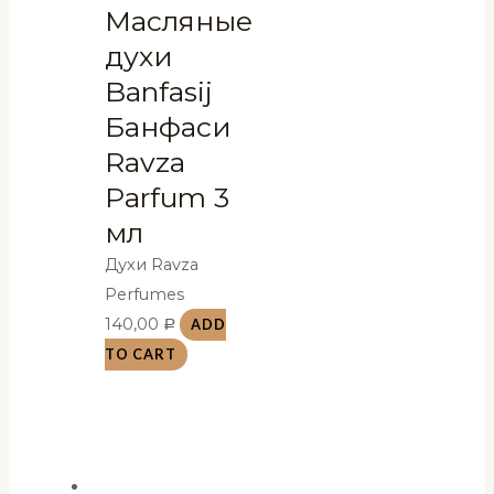
Масляные
духи
Banfasij
Банфаси
Ravza
Parfum 3
мл
Духи Ravza
Perfumes
140,00
ADD
Р
TO CART