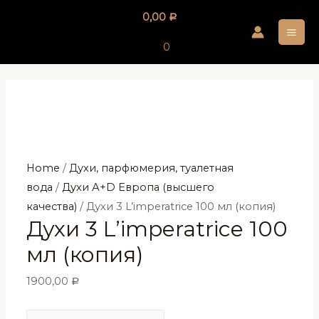
Перейти
0,00
Р
к
MA
содержимому
0
ME
Home
/
Духи, парфюмерия, туалетная
вода
/
Духи А+D Европа (высшего
качества)
/ Духи 3 L’imperatrice 100 мл (копия)
Духи 3 L’imperatrice 100
мл (копия)
1900,00
Р
Духи