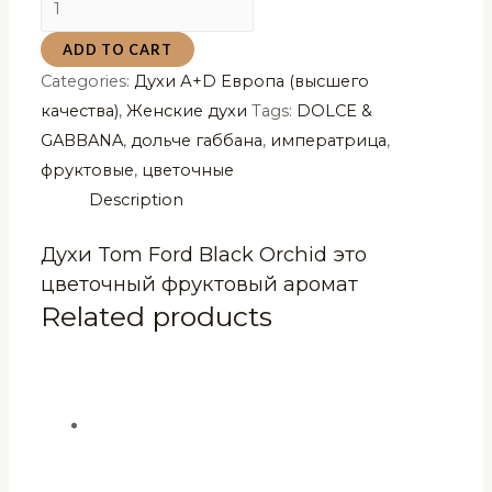
3
ADD TO CART
L'imperatrice
Categories:
Духи А+D Европа (высшего
100
качества)
,
Женские духи
Tags:
DOLCE &
мл
GABBANA
,
дольче габбана
,
императрица
,
(копия)
фруктовые
,
цветочные
quantity
Description
Духи Tom Ford Black Orchid это
цветочный фруктовый аромат
Related products