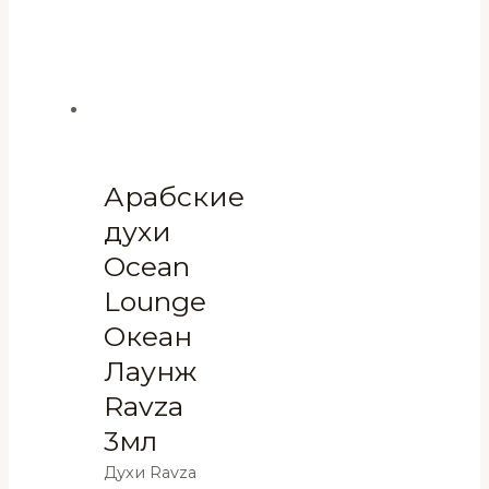
Арабские
духи
Ocean
Lounge
Океан
Лаунж
Ravza
3мл
Духи Ravza