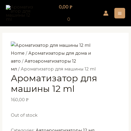
Перейти
0,00
Р
к
MA
содержимому
0
ME
Home
/
Ароматизаторы для дома и
авто
/
Автоароматизаторы 12
мл
/ Ароматизатор для машины 12 ml
Ароматизатор для
машины 12 ml
160,00
Р
Out of stock
Categories:
Автоароматизаторы 12 мл
,