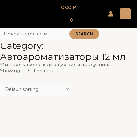
Перейти
0,00
Р
к
MA
содержимому
0
ME
SEARCH
Category:
Автоароматизаторы 12 мл
Мы предлагаем следующие виды продукции:
Showing 1–12 of 94 results