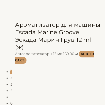
Ароматизатор для машины
Escada Marine Groove
Эскада Марин Грув 12 ml
(ж)
Автоароматизаторы 12 мл
160,00
ADD TO
Р
CART
1
2
3
4
…
6