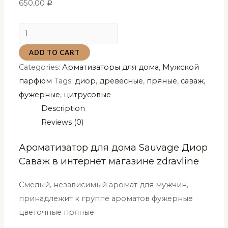
650,00
Р
Ароматизатор
для
ADD TO CART
дома
Categories:
Арматизаторы для дома
,
Мужской
Sauvage
парфюм
Tags:
диор
,
древесные
,
пряные
,
саваж
,
Диор
фужерные
,
цитрусовые
Саваж
Description
Al
Reviews (0)
Rayan
50
Ароматизатор для дома Sauvage Диор
мл
Саваж в интернет магазине zdravline
quantity
Смелый, независимый аромат для мужчин,
принадлежит к группе ароматов фужерные
цветочные пряные