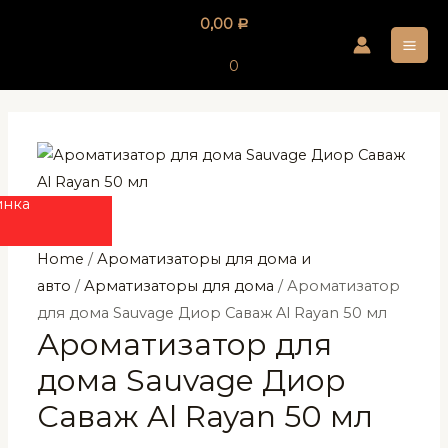
Перейти
0,00
Р
к
MA
содержимому
0
ME
инка
Home
/
Ароматизаторы для дома и
авто
/
Арматизаторы для дома
/ Ароматизатор
для дома Sauvage Диор Саваж Al Rayan 50 мл
Ароматизатор для
дома Sauvage Диор
Саваж Al Rayan 50 мл