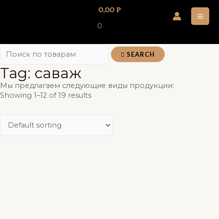
Перейти
0,00
Р
к
MA
0
содержимому
ME
SEARCH
Tag: саваж
Мы предлагаем следующие виды продукции:
Showing 1–12 of 19 results