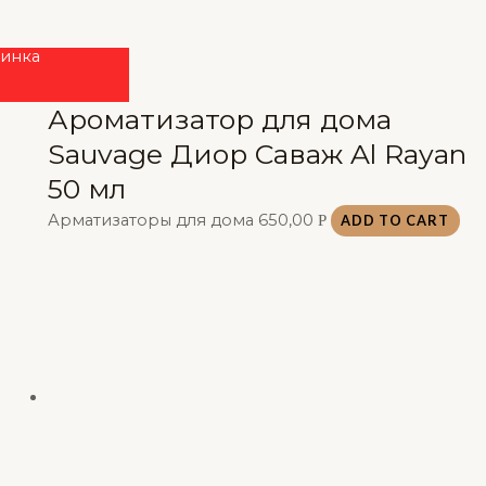
инка
Ароматизатор для дома
Sauvage Диор Саваж Al Rayan
50 мл
Арматизаторы для дома
650,00
Р
ADD TO CART