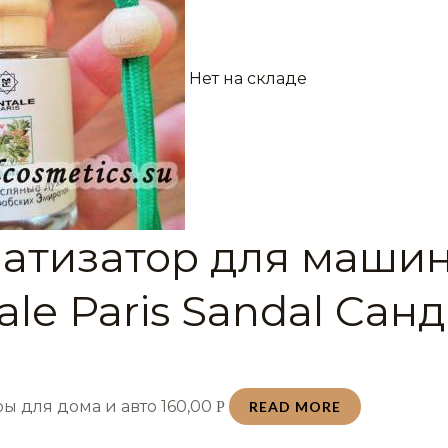
Нет на складе
атизатор для маши
le Paris Sandal Санд
ы для дома и авто
160,00
Р
READ MORE