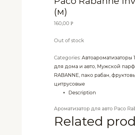
Paco Rabanne Invi
(м)
160,00
Р
Out of stock
Categories:
Автоароматизаторы 
для дома и авто
,
Мужской пар
RABANNE
,
пако рабан
,
фруктов
цитрусовые
Description
Ароматизатор для авто Paco Rab
Related pro