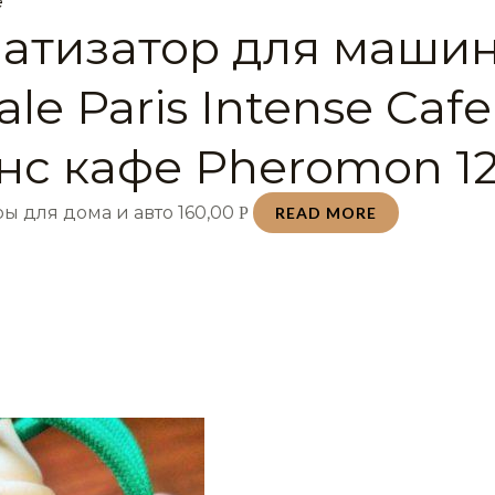
е
атизатор для маши
le Paris Intense Cafe
нс кафе Pheromon 12
ы для дома и авто
160,00
Р
READ MORE