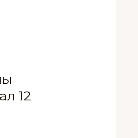
ны
ал 12