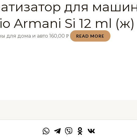
атизатор для маши
io Armani Si 12 ml (ж)
ы для дома и авто
160,00
Р
READ MORE