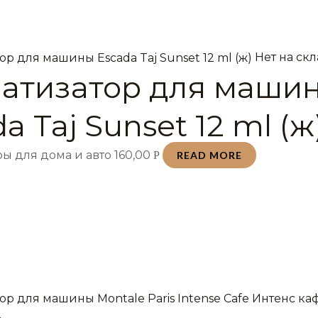
Нет на ск
атизатор для маши
a Taj Sunset 12 ml (ж
ы для дома и авто
160,00
Р
READ MORE