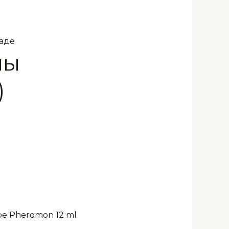
ладе
ны
)