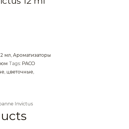
ctus 12 ml
12 мл
,
Ароматизаторы
фюм
Tags:
PACO
ые
,
цветочные
,
anne Invictus
ducts