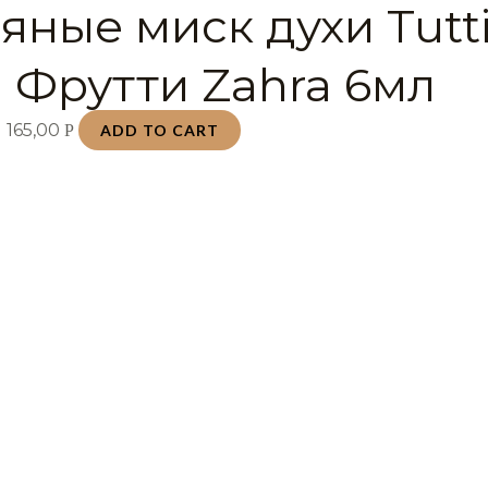
ные миск духи Tutti 
и Фрутти Zahra 6мл
и
165,00
Р
ADD TO CART