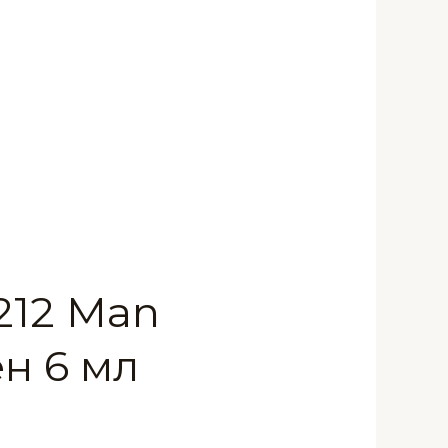
212 Man
н 6 мл