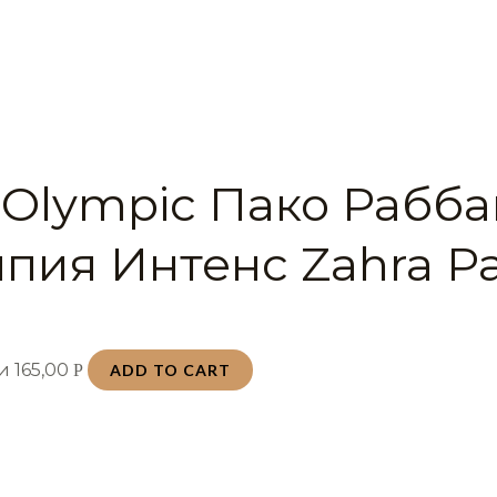
 Olympic Пако Рабба
пия Интенс Zahra P
хи
165,00
Р
ADD TO CART