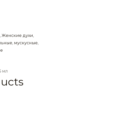
,
Женские духи
,
льные
,
мускусные
,
ые
6 мл
ducts