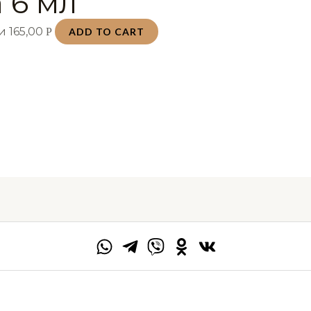
 6 мл
хи
165,00
Р
ADD TO CART