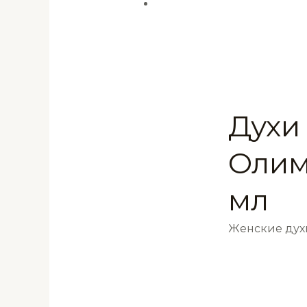
Духи
Олим
мл
Женские ду