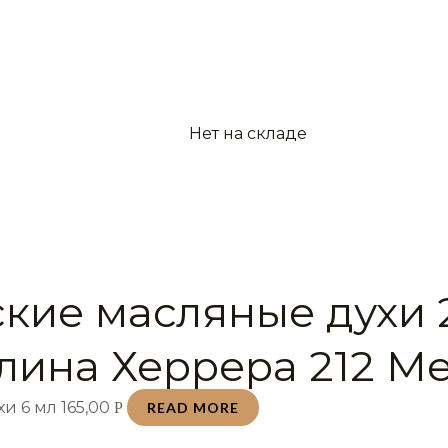
Нет на складе
кие масляные духи 
лина Херрера 212 Ме
хи 6 мл
165,00
Р
READ MORE