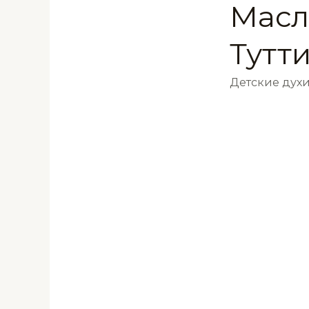
Масля
Тутт
Детские дух