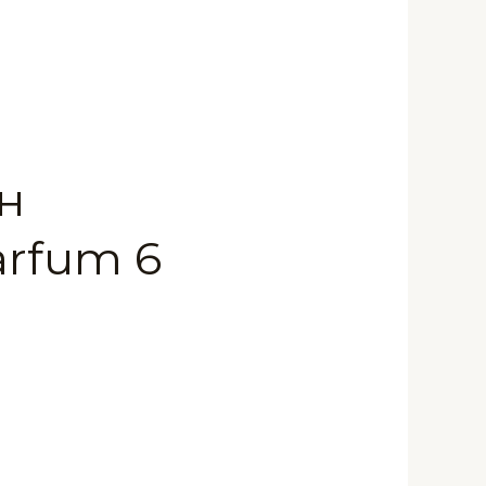
н
arfum 6