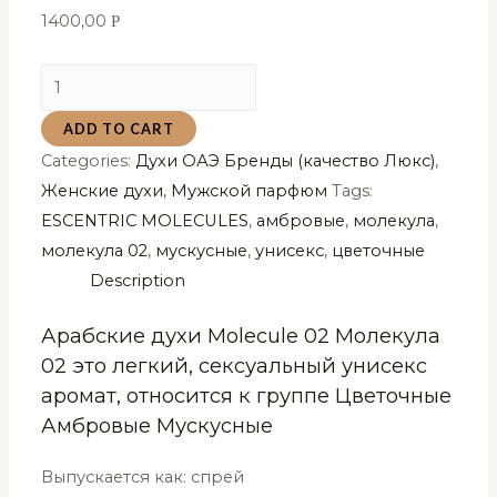
1400,00
Р
Арабские
духи
ADD TO CART
Molecule
Categories:
Духи ОАЭ Бренды (качество Люкс)
,
02
Женские духи
,
Мужской парфюм
Tags:
Молекула
ESCENTRIC MOLECULES
,
амбровые
,
молекула
,
02
молекула 02
,
мускусные
,
унисекс
,
цветочные
Fragrance
Description
World
100
Арабские духи Molecule 02 Молекула
мл
02 это легкий, сексуальный унисекс
quantity
аромат, относится к группе Цветочные
Амбровые Мускусные
Выпускается как: спрей