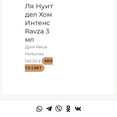
Ля Нуит
дел Хом
Интенс
Ravza 3
мл
Духи Ravza
Perfumes
140,00
Р
ADD
TO CART