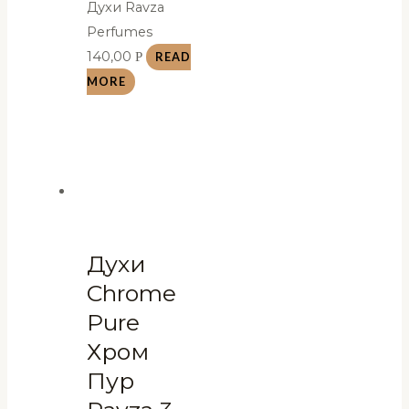
Духи Ravza
Perfumes
140,00
Р
READ
MORE
Духи
Chrome
Pure
Хром
Пур