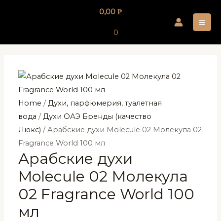
Перейти
0,00
Р
к
MA
содержимому
0
ME
Home
/
Духи, парфюмерия, туалетная
вода
/
Духи ОАЭ Бренды (качество
Люкс)
/ Арабские духи Molecule 02 Молекула 02
Fragrance World 100 мл
Арабские духи
Molecule 02 Молекула
02 Fragrance World 100
мл