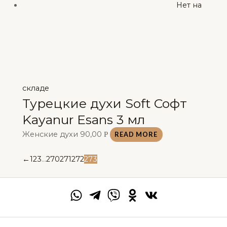
Нет на
складе
Турецкие духи Soft Софт
Kayanur Esans 3 мл
Женские духи
90,00
Р
READ MORE
←
1
2
3
…
270
271
272
273