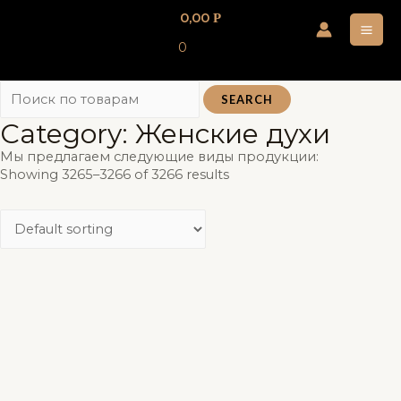
Перейти
0,00
Р
к
MA
0
содержимому
ME
SEARCH
Category: Женские духи
Мы предлагаем следующие виды продукции:
Showing 3265–3266 of 3266 results