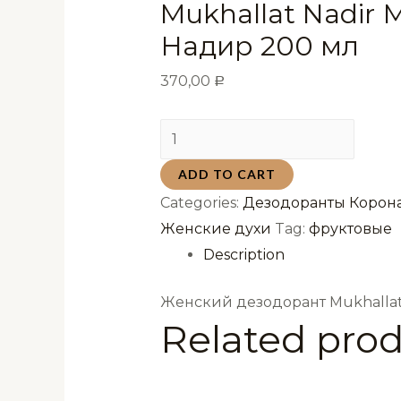
Mukhallat Nadir 
Надир 200 мл
370,00
Р
Женский
дезодорант
ADD TO CART
Mukhallat
Categories:
Дезодоранты Корона
Nadir
Женские духи
Tag:
фруктовые
Мухаллат
Description
Надир
200
Женский дезодорант Mukhallat
мл
Related pro
quantity