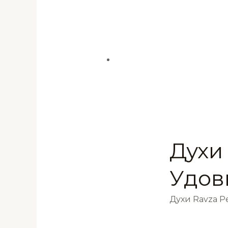
Духи
Удов
Духи Ravza 