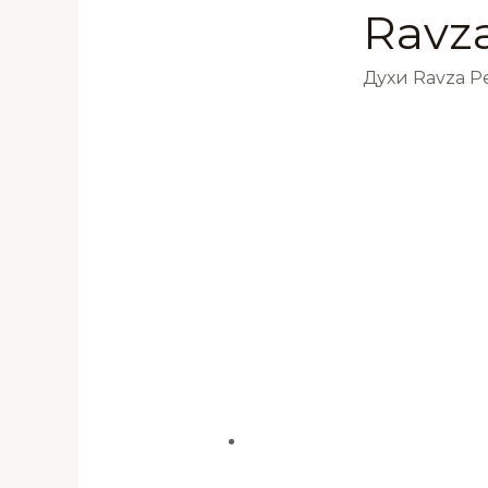
Ravz
Духи Ravza 