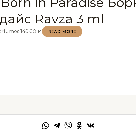
Born in Paradise Бо
дайс Ravza 3 ml
Perfumes
140,00
READ MORE
Р