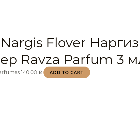
Nargis Flover Наргиз
ер Ravza Parfum 3 м
Perfumes
140,00
ADD TO CART
Р