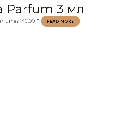
a Parfum 3 мл
Perfumes
140,00
READ MORE
Р