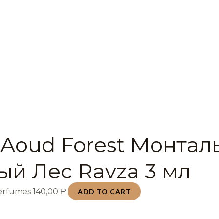
 Aoud Forest Монтал
ый Лес Ravza 3 мл
Perfumes
140,00
ADD TO CART
Р