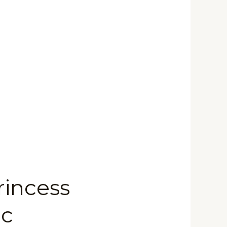
incess
с