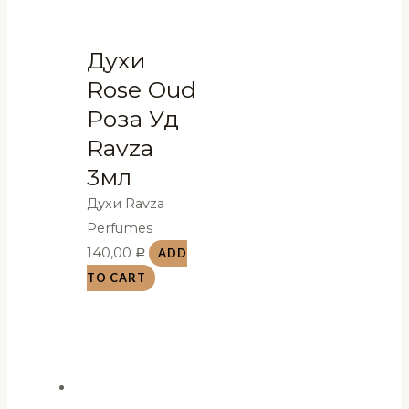
Духи
Rose Oud
Роза Уд
Ravza
3мл
Духи Ravza
Perfumes
140,00
ADD
Р
TO CART