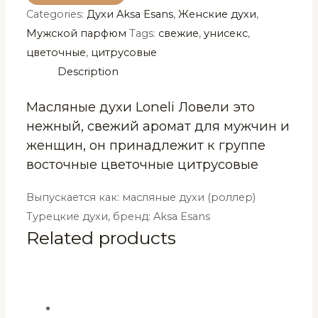
Categories:
Духи Aksa Esans
,
Женские духи
,
Ловели
Мужской парфюм
Tags:
свежие
,
унисекс
,
Aksa
цветочные
,
цитрусовые
Esans
Description
6
мл
Масляные духи Loneli Ловели это
quantity
нежный, свежий аромат для мужчин и
женщин, он принадлежит к группе
восточные цветочные цитрусовые
Выпускается как: масляные духи (роллер)
Турецкие духи, бренд: Aksa Esans
Related products