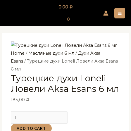
Перейти
0,00
Р
к
MA
содержимому
0
ME
Home
/
Масляные духи 6 мл
/
Духи Aksa
Esans
/ Турецкие духи Loneli Ловели Aksa Esans
6 мл
Турецкие духи Loneli
Ловели Aksa Esans 6 мл
185,00
Р
Турецкие
духи
ADD TO CART
Loneli