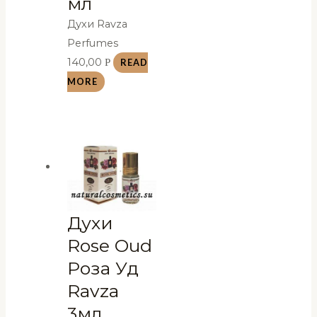
мл
Духи Ravza
Perfumes
140,00
Р
READ
MORE
Духи
Rose Oud
Роза Уд
Ravza
3мл