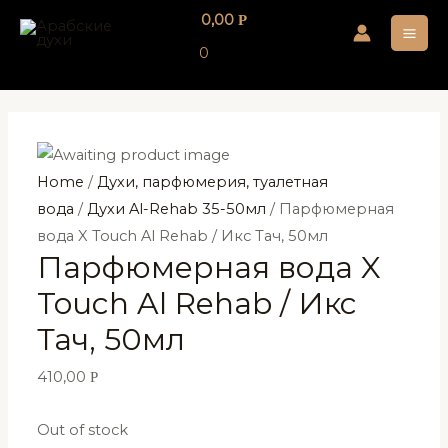
Перейти
0,00
Р
к
MA
0
содержимому
ME
Home
/
Духи, парфюмерия, туалетная
вода
/
Духи Al-Rehab 35-50мл
/ Парфюмерная
вода X Touch Al Rehab / Икс Тач, 50мл
Парфюмерная вода X
Touch Al Rehab / Икс
Тач, 50мл
410,00
Р
Out of stock