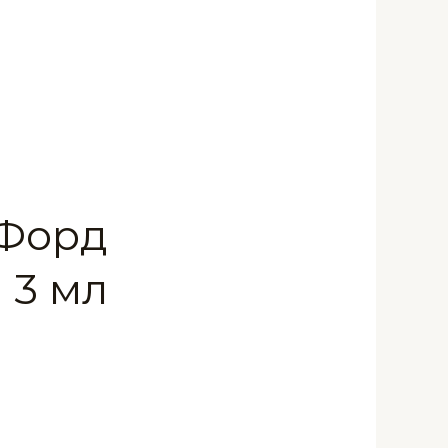
 Форд
 3 мл