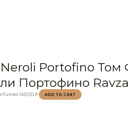
Neroli Portofino Том
ли Портофино Ravza
Perfumes
140,00
Р
ADD TO CART