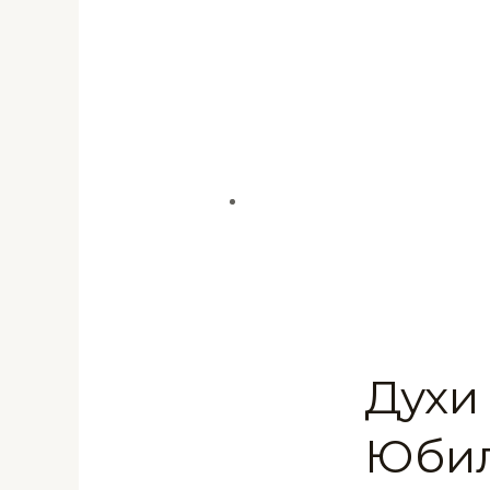
Духи 
Юбил