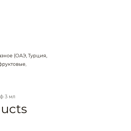
азное (ОАЭ, Турция,
фруктовые
,
ф 3 мл
ducts