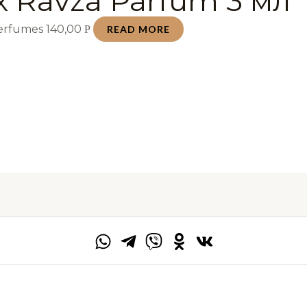
 Ravza Parfum 3 мл
Perfumes
140,00
Р
READ MORE