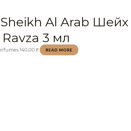
 Sheikh Al Arab Шейх
 Ravza 3 мл
Perfumes
140,00
Р
READ MORE