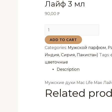
Лайф 3 мл
90,00
Р
Мужские
духи
ADD TO CART
Mac
Categories:
Мужской парфюм
,
Р
Life
Индия, Сирия, Пакистан)
Tags:
Мак
цветочные
Лайф
Description
3
мл
Мужские духи Mac Life Мак Лай
quantity
Related pro