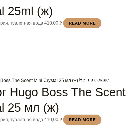
l 25ml (ж)
рия, туалетная вода
410,00
Р
READ MORE
Нет на складе
г Hugo Boss The Scent 
l 25 мл (ж)
рия, туалетная вода
410,00
Р
READ MORE