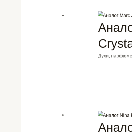
Анало
Crysta
Духи, парфюме
Анало