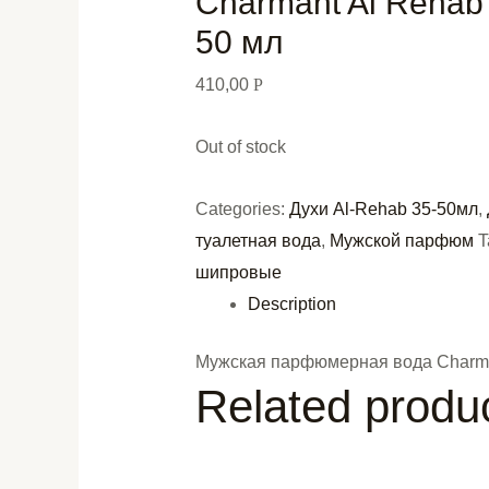
Charmant Al Rehab
50 мл
410,00
Р
Out of stock
Categories:
Духи Al-Rehab 35-50мл
,
туалетная вода
,
Мужской парфюм
T
шипровые
Description
Мужская парфюмерная вода Charman
Related produ