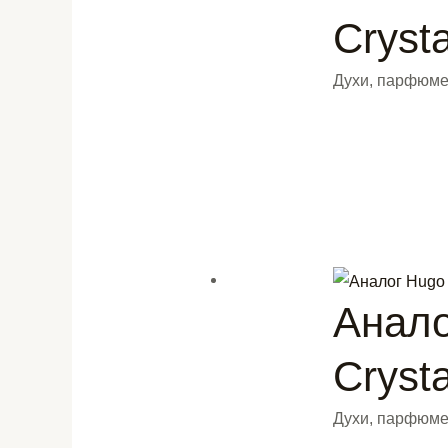
Crysta
Духи, парфюме
Анало
Crysta
Духи, парфюме