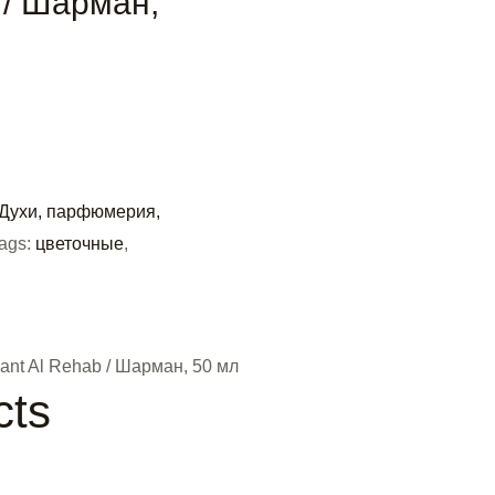
 / Шарман,
Духи, парфюмерия,
ags:
цветочные
,
t Al Rehab / Шарман, 50 мл
cts