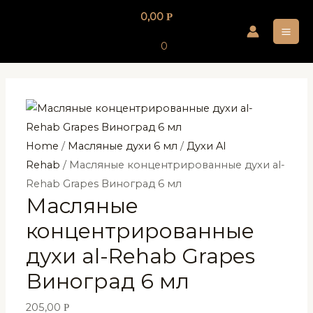
Перейти
0,00
Р
к
MA
содержимому
0
ME
Home
/
Масляные духи 6 мл
/
Духи Al
Rehab
/ Масляные концентрированные духи al-
Rehab Grapes Виноград 6 мл
Масляные
концентрированные
духи al-Rehab Grapes
Виноград 6 мл
205,00
Р