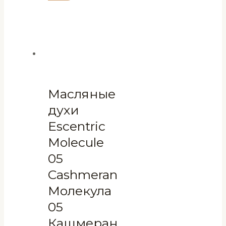
Масляные
духи
Escentric
Molecule
05
Cashmeran
Молекула
05
Кашмеран