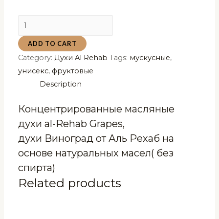
Масляные
концентрированные
ADD TO CART
духи
Category:
Духи Al Rehab
Tags:
мускусные
,
al-
унисекс
,
фруктовые
Rehab
Description
Grapes
Виноград
Концентрированные масляные
6
духи al-Rehab Grapes,
мл
духи Виноград от Аль Рехаб на
quantity
основе натуральных масел( без
спирта)
Related products