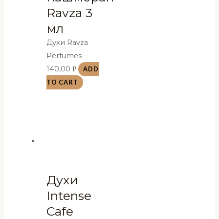
Ravza 3
мл
Духи Ravza
Perfumes
140,00
Р
ADD
TO CART
Духи
Intense
Cafe