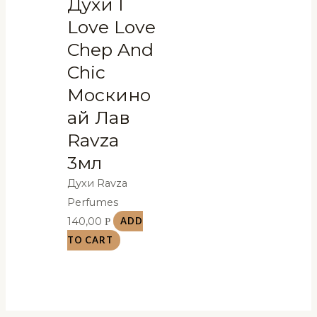
Духи I
Love Love
Chep And
Chic
Москино
ай Лав
Ravza
3мл
Духи Ravza
Perfumes
140,00
Р
ADD
TO CART