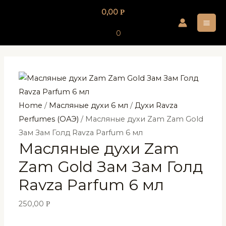
Перейти
0,00
Р
к
MA
содержимому
0
ME
Home
/
Масляные духи 6 мл
/
Духи Ravza
Perfumes (ОАЭ)
/ Масляные духи Zam Zam Gold
Зам Зам Голд Ravza Parfum 6 мл
Масляные духи Zam
Zam Gold Зам Зам Голд
Ravza Parfum 6 мл
250,00
Р