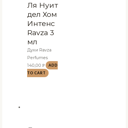
Ля Нуит
дел Хом
Интенс
Ravza 3
мл
Духи Ravza
Perfumes
140,00
Р
ADD
TO CART