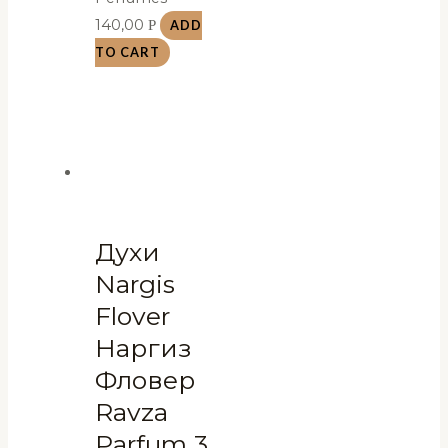
140,00
Р
ADD
TO CART
Духи
Nargis
Flover
Наргиз
Фловер
Ravza
Parfum 3