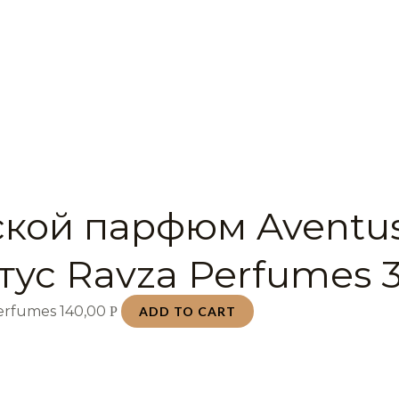
кой парфюм Aventu
тус Ravza Perfumes 
Perfumes
140,00
Р
ADD TO CART