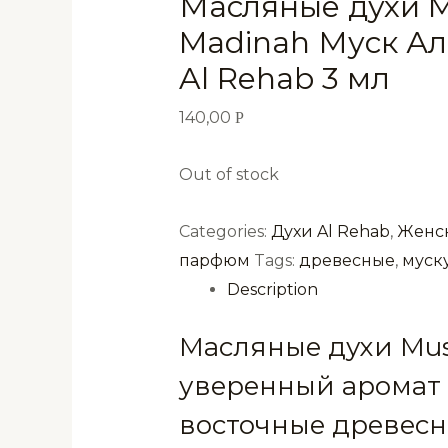
Масляные духи M
Madinah Муск А
Al Rehab 3 мл
140,00
Р
Out of stock
Categories:
Духи Al Rehab
,
Женс
парфюм
Tags:
древесные
,
муск
Description
Масляные духи Mus
уверенный аромат
восточные древесн