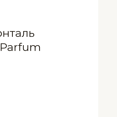
онталь
 Parfum