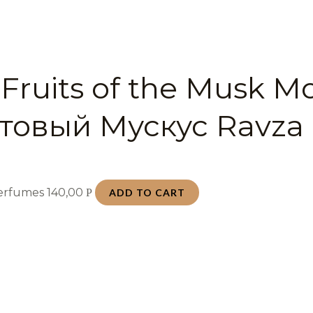
Fruits of the Musk М
товый Мускус Ravza
Perfumes
140,00
Р
ADD TO CART