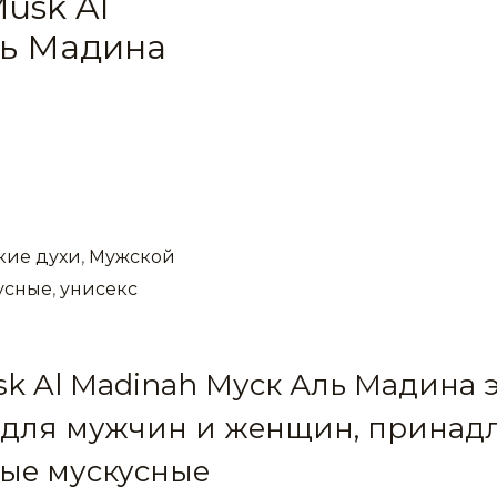
usk Al
ль Мадина
кие духи
,
Мужской
усные
,
унисекс
k Al Madinah Муск Аль Мадина э
 для мужчин и женщин, принад
ые мускусные