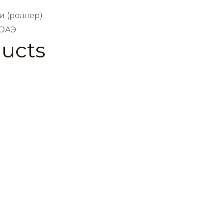
и (роллер)
 ОАЭ
ducts