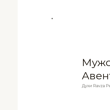
Мужс
Авен
Духи Ravza 