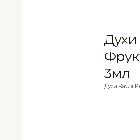
Духи 
Фрук
3мл
Духи Ravza 