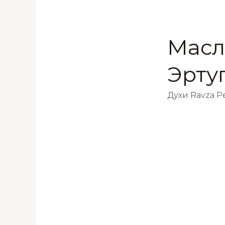
Масл
Эрту
Духи Ravza 