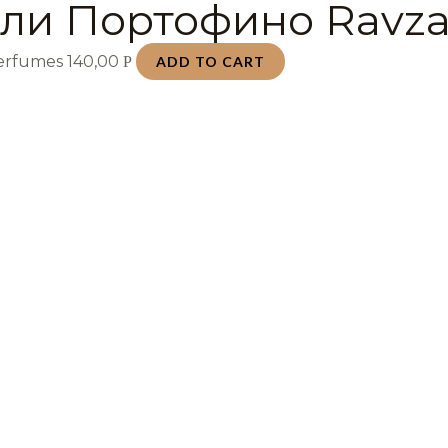
ли Портофино Ravza
Perfumes
140,00
Р
ADD TO CART