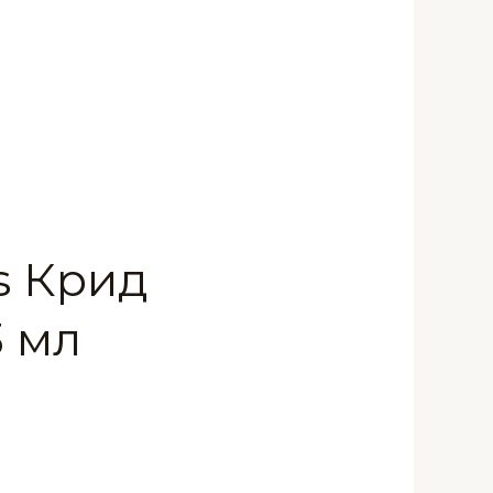
s Крид
3 мл