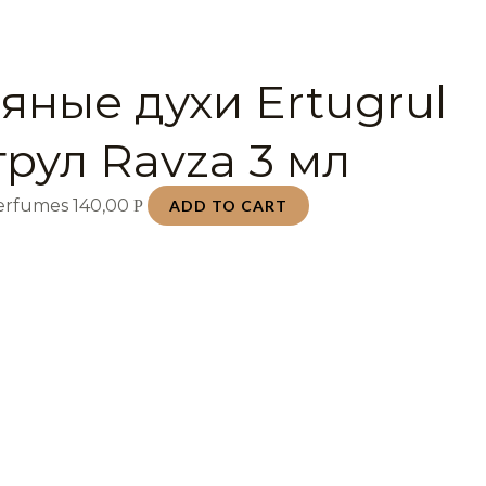
яные духи Ertugrul
грул Ravza 3 мл
Perfumes
140,00
Р
ADD TO CART