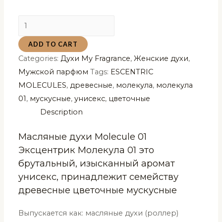
Масляные
духи
ADD TO CART
Molecule
Categories:
Духи My Fragrance
,
Женские духи
,
01
Мужской парфюм
Tags:
ESCENTRIC
Эксцентрик
MOLECULES
,
древесные
,
молекула
,
молекула
Молекула
01
,
мускусные
,
унисекс
,
цветочные
01
Description
My
Fragrance
Масляные духи Molecule 01
6
Эксцентрик Молекула 01 это
мл
брутальный, изысканный аромат
quantity
унисекс, принадлежит семейству
древесные цветочные мускусные
Выпускается как: масляные духи (роллер)