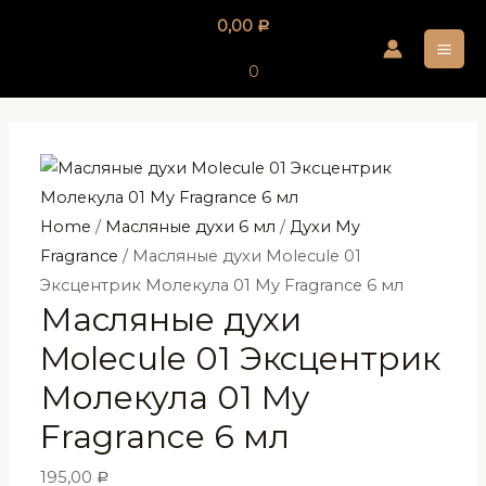
Перейти
0,00
Р
к
MA
содержимому
0
ME
Home
/
Масляные духи 6 мл
/
Духи My
Fragrance
/ Масляные духи Molecule 01
Эксцентрик Молекула 01 My Fragrance 6 мл
Масляные духи
Molecule 01 Эксцентрик
Молекула 01 My
Fragrance 6 мл
195,00
Р