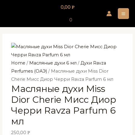
Перейти
0,00
Р
к
MA
содержимому
0
ME
Home
/
Масляные духи 6 мл
/
Духи Ravza
Perfumes (ОАЭ)
/ Масляные духи Miss Dior
Cherie Мисс Диор Черри Ravza Parfum 6 мл
Масляные духи Miss
Dior Cherie Мисс Диор
Черри Ravza Parfum 6
мл
250,00
Р