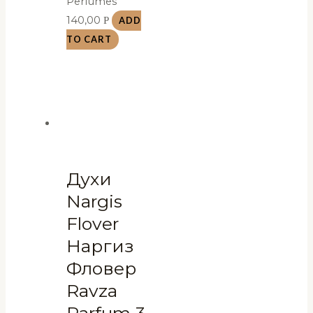
Perfumes
140,00
Р
ADD
TO CART
Духи
Nargis
Flover
Наргиз
Фловер
Ravza