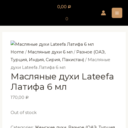
Перейти
0,00
Р
к
MA
содержимому
0
ME
Home
/
Масляные духи 6 мл
/
Разное (ОАЭ,
Турция, Индия, Сирия, Пакистан)
/ Масляные
духи Lateefa Латифа 6 мл
Масляные духи Lateefa
Латифа 6 мл
170,00
Р
Out of stock
Categories:
Женские духи
,
Разное (ОАЭ, Турция,