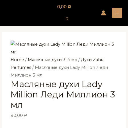
Перейти
0,00
Р
к
MA
содержимому
0
ME
Home
/
Масляные духи 3-4 мл
/
Духи Zahra
Perfumes
/ Масляные духи Lady Million Леди
Миллион 3 мл
Масляные духи Lady
Million Леди Миллион 3
мл
90,00
Р