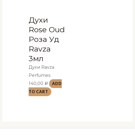
Духи
Rose Oud
Роза Уд
Ravza
3мл
Духи Ravza
Perfumes
140,00
ADD
Р
TO CART