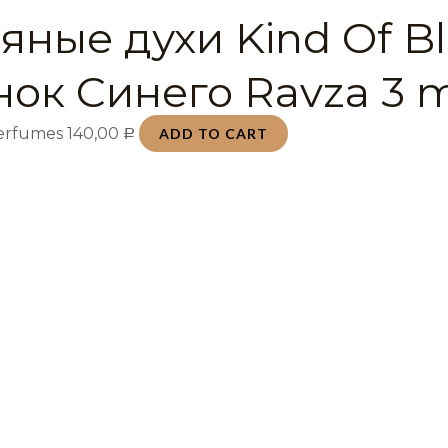
яные духи Kind Of B
нок Синего Ravza 3 
Perfumes
140,00
ADD TO CART
Р