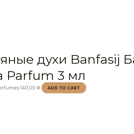
яные духи Banfasij 
a Parfum 3 мл
Perfumes
140,00
ADD TO CART
Р