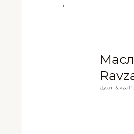
Масл
Ravz
Духи Ravza 