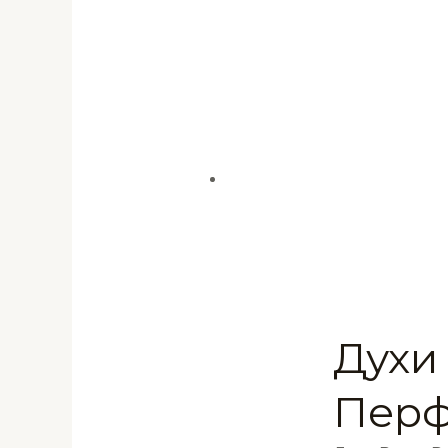
Духи 
Перф