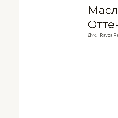
Масл
Отте
Духи Ravza 