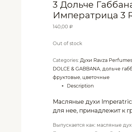
3 Дольче Габбан
Императрица 3 R
140,00
Р
Out of stock
Categories:
Духи Ravza Perfume
DOLCE & GABBANA
,
дольче габ
фруктовые
,
цветочные
Description
Масляные духи Imperatri
для нее, принадлежит к 
Выпускается как: масляные дух