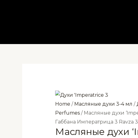
Перейти
к
содержимому
Home
/
Масляные духи 3-4 мл
/
Perfumes
/ Масляные духи ‘Impe
Габбана Императрица 3 Ravza 3
Масляные духи ‘I