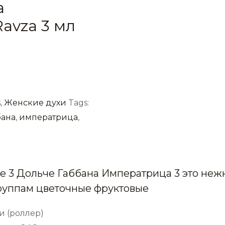
а
avza 3 мл
s
,
Женские духи
Tags:
бана
,
императрица
,
ce 3 Дольче Габбана Императрица 3 это не
группам цветочные фруктовые
и (роллер)