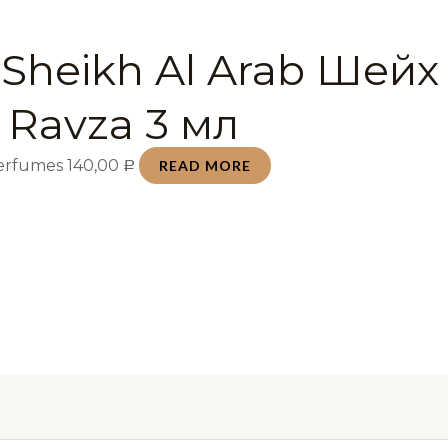
 Sheikh Al Arab Шейх
 Ravza 3 мл
Perfumes
140,00
READ MORE
Р