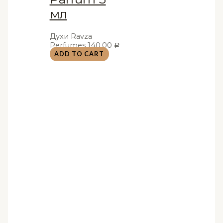
мл
Духи Ravza
Perfumes
140,00
Р
ADD TO CART