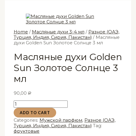
Home
/
Масляные духи 3-4 мл
/
Разное (ОАЭ,
Турция, Индия, Сирия, Пакистан)
/ Масляные
духи Golden Sun Золотое Солнце 3 мл
Масляные духи Golden
Sun Золотое Солнце 3
мл
90,00
Р
Масляные
духи
ADD TO CART
Golden
Sun
Categories:
Мужской парфюм
,
Разное (ОАЭ,
Золотое
Турция, Индия, Сирия, Пакистан)
Tag:
Солнце
фруктовые
3