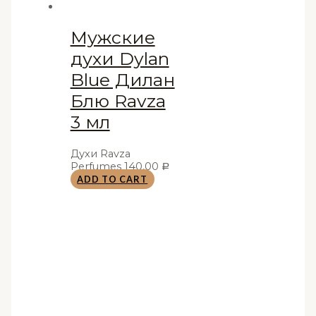
Мужские
духи Dylan
Blue Дилан
Блю Ravza
3 мл
Духи Ravza
Perfumes
140,00
Р
ADD TO CART