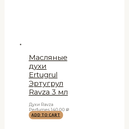
Масляные
духи
Ertugrul
Эртугрул
Ravza 3 мл
Духи Ravza
Perfumes
140,00
Р
ADD TO CART