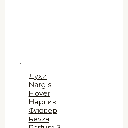
Духи
Nargis
Flover
Наргиз
Фловер
Ravza
Parfum 3