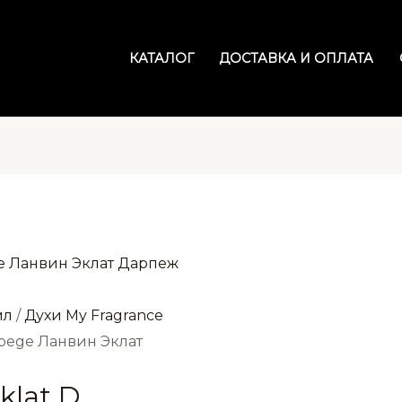
КАТАЛОГ
ДОСТАВКА И ОПЛАТА
мл
/
Духи My Fragrance
rpege Ланвин Эклат
klat D