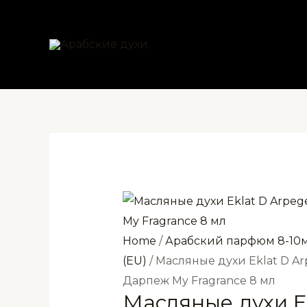
Перейти
к
содержимому
Home
/
Арабский парфюм 8-10
(EU)
/ Масляные духи Eklat D A
Дарпеж My Fragrance 8 мл
Масляные духи E