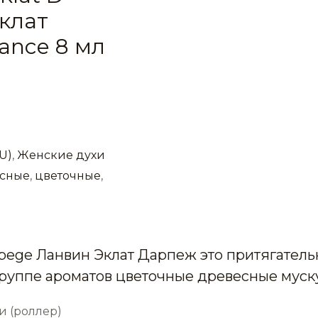
клат
ance 8 мл
U)
,
Женские духи
усные
,
цветочные
,
rpege Ланвин Эклат Дарпеж это притягател
руппе ароматов цветочные древесные муск
и (роллер)