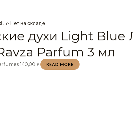
Нет на складе
кие духи Light Blue 
Ravza Parfum 3 мл
Perfumes
140,00
Р
READ MORE