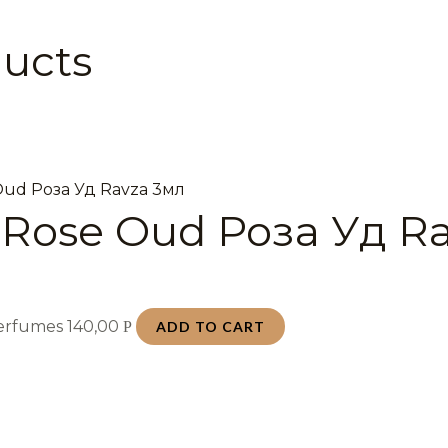
ducts
 Rose Oud Роза Уд R
Perfumes
140,00
Р
ADD TO CART