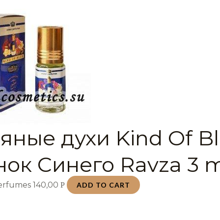
яные духи Kind Of B
нок Синего Ravza 3 
Perfumes
140,00
Р
ADD TO CART