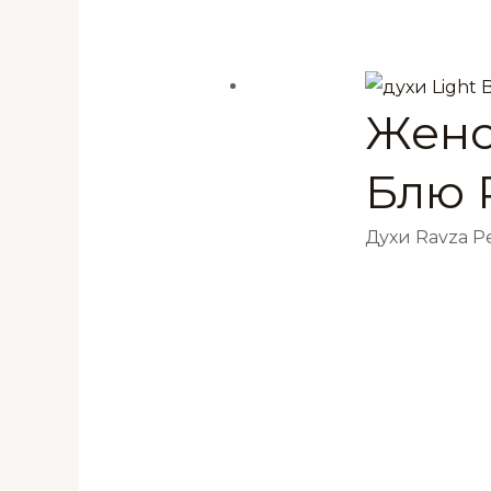
Женс
Блю 
Духи Ravza 