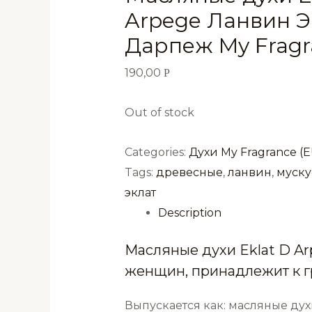
Arpege Ланвин Э
Дарпеж My Fragr
190,00
Р
Out of stock
Categories:
Духи My Fragrance (E
Tags:
древесные
,
ланвин
,
муск
эклат
Description
Масляные духи Eklat D A
женщин, принадлежит к г
Выпускается как: масляные дух