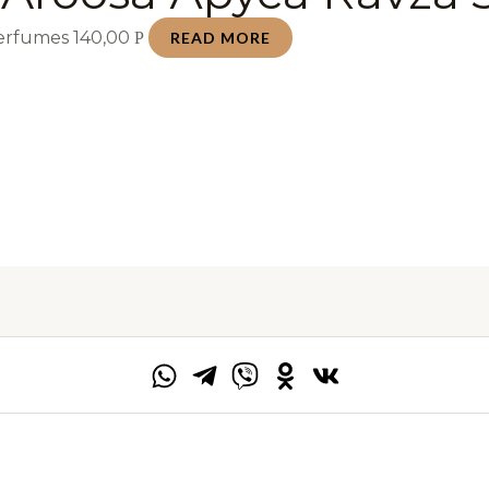
Perfumes
140,00
Р
READ MORE