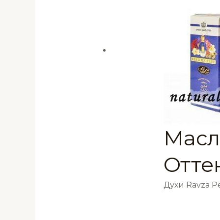
Масл
Отте
Духи Ravza 