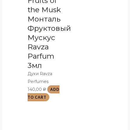
Fruits of
the Musk
Монталь
Фруктовый
Мускус
Ravza
Parfum
3мл
Духи Ravza
Perfumes
140,00
ADD
Р
TO CART