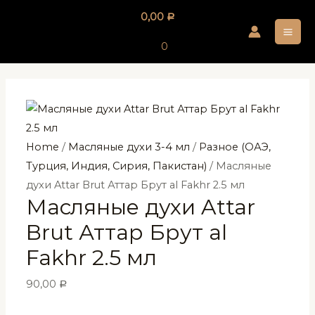
Перейти
0,00
Р
к
MA
содержимому
0
ME
Home
/
Масляные духи 3-4 мл
/
Разное (ОАЭ,
Турция, Индия, Сирия, Пакистан)
/ Масляные
духи Attar Brut Аттар Брут al Fakhr 2.5 мл
Масляные духи Attar
Brut Аттар Брут al
Fakhr 2.5 мл
90,00
Р