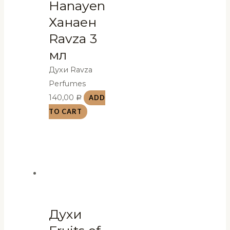
Hanayen
Ханаен
Ravza 3
мл
Духи Ravza
Perfumes
140,00
ADD
Р
TO CART
Духи